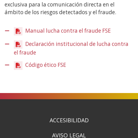
exclusiva para la comunicación directa en el
ámbito de los riesgos detectados y el fraude.
Manual lucha contra el fraude FSE
(Obre
en
Declaración institucional de lucha contra
una
el fraude
(Obre
finestra
en
nova)
Código ético FSE
(Obre
una
en
finestra
una
nova)
finestra
nova)
ACCESIBILIDAD
AVISO LEGAL