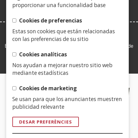
finestra
proporcionar una funcionalidad base
nova)
Cookies de preferencias
Estas son cookies que están relacionadas
LEY DE TRANSPARENCIA
con las preferencias de su sitio
Esta web se ajusta a lo establecido en la Ley 19/2013, de
9 de diciembre, de transparencia, acceso a la
Cookies analíticas
información pública y buen gobierno.
Nos ayudan a mejorar nuestro sitio web
mediante estadísticas
CERTIFICADOS DE CALIDAD
Cookies de marketing
Se usan para que los anunciantes muestren
(Obre
publicidad relevante
en
una
DESAR PREFERÈNCIES
finestra
(Obre
nova)