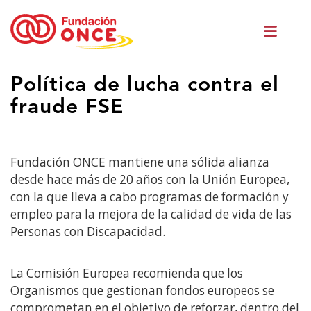
Vés
Men
al
princ
contingut
Ets
Política de lucha contra el
al
fraude FSE
contingut
principal
Fundación ONCE mantiene una sólida alianza
desde hace más de 20 años con la Unión Europea,
con la que lleva a cabo programas de formación y
empleo para la mejora de la calidad de vida de las
Personas con Discapacidad.
La Comisión Europea recomienda que los
Organismos que gestionan fondos europeos se
comprometan en el objetivo de reforzar, dentro del