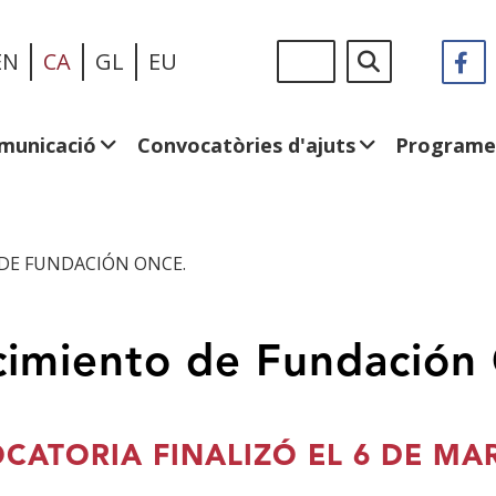
Vés
Sigue
Cerca
EN
CA
GL
EU
F
(
al
en:
e
contingut
u
fi
municació
Convocatòries d'ajuts
Programe
n
DE FUNDACIÓN ONCE.
cimiento de Fundación
CATORIA FINALIZÓ EL 6 DE MA