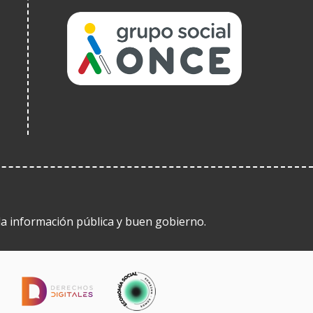
(Obre
en
una
finestra
nova)
 la información pública y buen gobierno.