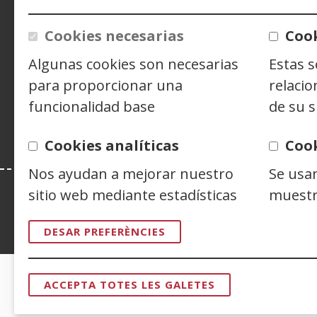
CONTACTO
Cookies necesarias
Cook
Algunas cookies son necesarias
Estas 
Siguenos en:
Facebook
(Obre
Twitter
(Obre
Linke
(Obre
para proporcionar una
relacio
en
en
en
Y
(
funcionalidad base
de su s
una
una
una
e
finestra
finestra
finest
u
Cookies analíticas
Coo
nova)
nova)
nova)
f
n
Nos ayudan a mejorar nuestro
Se usa
sitio web mediante estadísticas
muestr
Esta web se ajusta a lo establecido en 
DESAR PREFERÈNCIES
CERTIFICADOS DE CALIDAD
ACCEPTA TOTES LES GALETES
RETIRAR
EL
CONSENTI