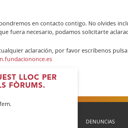
pondremos en contacto contigo. No olvides inclu
que fuera necesario, podamos solicitarte aclarac
 cualquier aclaración, por favor escríbenos puls
.fundaciononce.es
UEST LLOC PER
LS FÒRUMS.
 fem.
ACIDAD
POLÍTICA DE COOKIES
DENUNCIAS