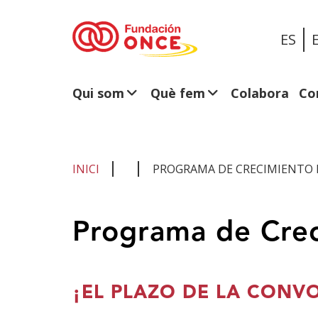
ES
Qui som
Què fem
Colabora
Co
INICI
PROGRAMA DE CRECIMIENTO 
Ets
Programa de Cre
al
contingut
principal
¡EL PLAZO DE LA CONVO