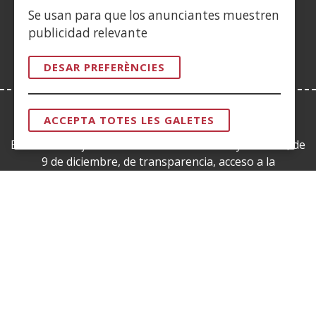
en
nova)
nova)
nova)
finestra
nova)
nova)
nova)
nov
Se usan para que los anunciantes muestren
una
nova)
publicidad relevante
finestra
nova)
DESAR PREFERÈNCIES
ACCEPTA TOTES LES GALETES
LEY DE TRANSPARENCIA
RETIRAR
EL
Esta web se ajusta a lo establecido en la Ley 19/2013, de
CONSENTI
9 de diciembre, de transparencia, acceso a la
información pública y buen gobierno.
CERTIFICADOS DE CALIDAD
(Obre
en
una