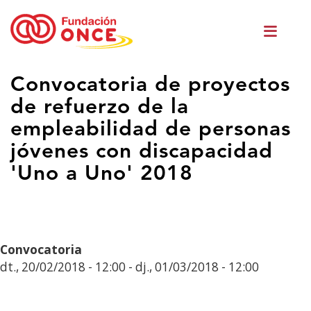
Vés
Men
al
princ
contingut
Ets
Convocatoria de proyectos
al
de refuerzo de la
contingut
principal
empleabilidad de personas
jóvenes con discapacidad
'Uno a Uno' 2018
Convocatoria
dt., 20/02/2018 - 12:00
-
dj., 01/03/2018 - 12:00