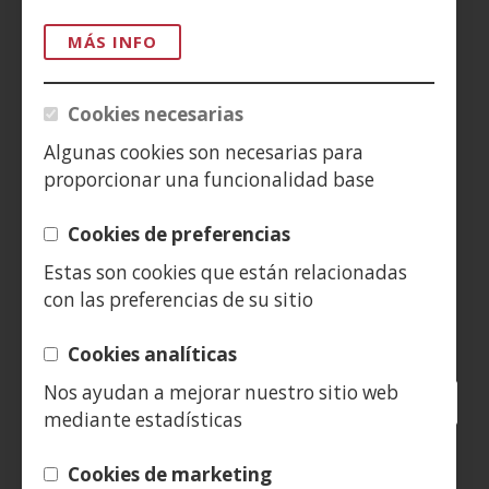
MÁS INFO
AVISO LEGAL
PRIVACIDAD
Cookies necesarias
Algunas cookies son necesarias para
POLÍTICA DE COOKIES
proporcionar una funcionalidad base
DENUNCIAS
Cookies de preferencias
CONTACTO
Estas son cookies que están relacionadas
con las preferencias de su sitio
Siguenos en:
Cookies analíticas
Nos ayudan a mejorar nuestro sitio web
Facebook
(Obre
Twitter
(Obre
LinkedIn
(Obre
Instagram
(Obre
Blog
(Obre
Telegra
(Obre
Tik
(Ob
mediante estadísticas
en
en
en
YouTube
(Obre
en
en
en
en
una
una
una
en
una
una
una
una
(Obre
Cookies de marketing
finestra
finestra
finestra
una
finestra
finestra
finestra
fine