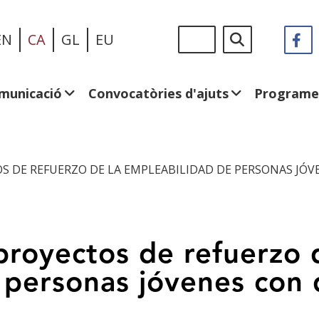
Vés
Sigue
Cerca
EN
CA
GL
EU
F
(
al
en:
e
contingut
u
fi
municació
Convocatòries d'ajuts
Programe
n
 DE REFUERZO DE LA EMPLEABILIDAD DE PERSONAS JÓV
proyectos de refuerzo 
 personas jóvenes con 