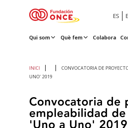
ES
Qui som
Què fem
Colabora
Co
INICI
CONVOCATORIA DE PROYECTOS
UNO' 2019
Ets
Convocatoria de 
al
empleabilidad de
contingut
principal
'Uno a Uno' 2019