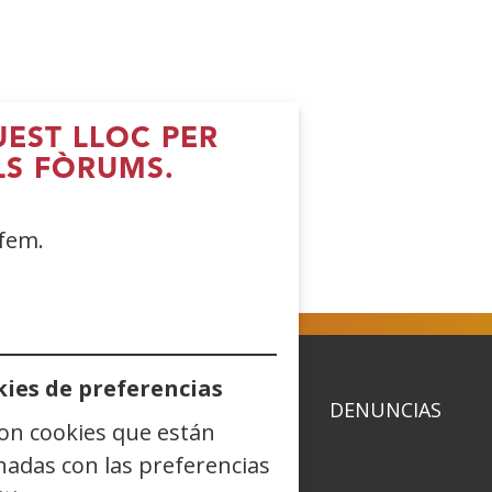
UEST LLOC PER
 - 12:00
LS FÒRUMS.
 fem.
ies de preferencias
ACIDAD
POLÍTICA DE COOKIES
DENUNCIAS
son cookies que están
nadas con las preferencias