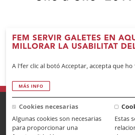
Convocatoria
FEM SERVIR GALETES EN AQ
dt., 09/04/2019 - 12:00
-
dv., 10/05/2019
MILLORAR LA USABILITAT DE
A l'fer clic al botó Acceptar, accepta que ho
MÁS INFO
Cookies necesarias
Cook
ACCESIBILIDAD
AVISO LEGAL
PRIV
Algunas cookies son necesarias
Estas 
para proporcionar una
relacio
CONTACTO