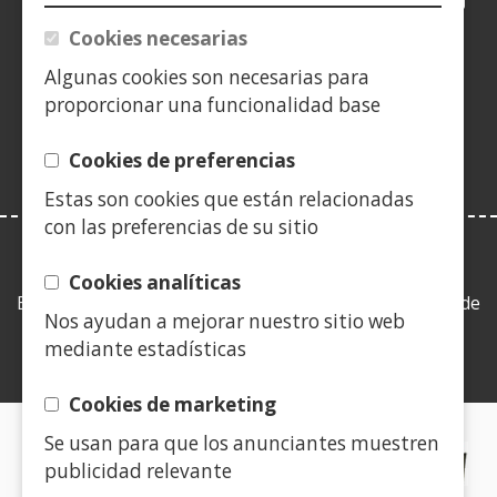
en
en
en
YouTube
(Obre
en
en
en
en
Cookies necesarias
una
una
una
en
una
una
una
una
(Obre
finestra
finestra
finestra
una
finestra
finestra
finestra
fine
Algunas cookies son necesarias para
en
nova)
nova)
nova)
finestra
nova)
nova)
nova)
nov
proporcionar una funcionalidad base
una
nova)
finestra
Cookies de preferencias
nova)
Estas son cookies que están relacionadas
con las preferencias de su sitio
LEY DE TRANSPARENCIA
Cookies analíticas
Esta web se ajusta a lo establecido en la Ley 19/2013, de
Nos ayudan a mejorar nuestro sitio web
9 de diciembre, de transparencia, acceso a la
mediante estadísticas
información pública y buen gobierno.
Cookies de marketing
Se usan para que los anunciantes muestren
CERTIFICADOS DE CALIDAD
publicidad relevante