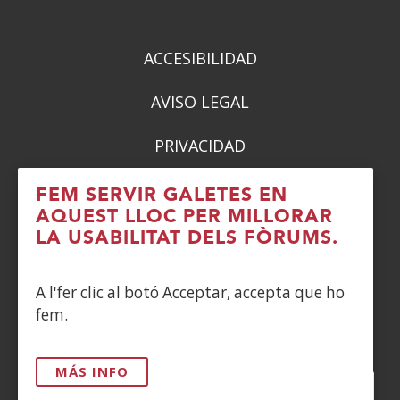
ACCESIBILIDAD
AVISO LEGAL
PRIVACIDAD
POLÍTICA DE COOKIES
FEM SERVIR GALETES EN
AQUEST LLOC PER MILLORAR
DENUNCIAS
LA USABILITAT DELS FÒRUMS.
CONTACTO
A l'fer clic al botó Acceptar, accepta que ho
fem.
Siguenos en:
MÁS INFO
Facebook
(Obre
Twitter
(Obre
LinkedIn
(Obre
Instagram
(Obre
Blog
(Obre
Telegra
(Obre
Tik
(Ob