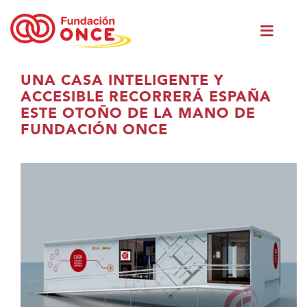
Vés
Men
al
princ
contingut
Ets
UNA CASA INTELIGENTE Y
al
ACCESIBLE RECORRERÁ ESPAÑA
contingut
ESTE OTOÑO DE LA MANO DE
principal
FUNDACIÓN ONCE