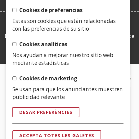
Cookies de preferencias
Estas son cookies que están relacionadas
LEY DE TRANSPARENCIA
con las preferencias de su sitio
Esta web se ajusta a lo establecido en la Ley 19/2013, de
9 de diciembre, de transparencia, acceso a la
Cookies analíticas
información pública y buen gobierno.
Nos ayudan a mejorar nuestro sitio web
mediante estadísticas
CERTIFICADOS DE CALIDAD
Cookies de marketing
Se usan para que los anunciantes muestren
(Obre
publicidad relevante
en
una
DESAR PREFERÈNCIES
finestra
(Obre
nova)
en
ACCEPTA TOTES LES GALETES
una
RETIRAR