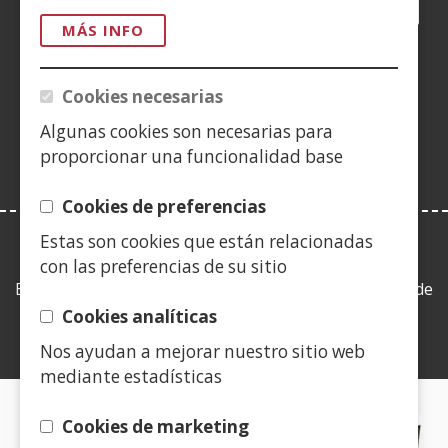
Facebook
(Obre
Twitter
(Obre
LinkedIn
(Obre
Instagram
(Obre
Blog
(Obre
Telegra
(Obre
Tik
(Ob
en
en
en
YouTube
(Obre
en
en
en
en
MÁS INFO
una
una
una
en
una
una
una
una
(Obre
finestra
finestra
finestra
una
finestra
finestra
finestra
fine
en
Cookies necesarias
nova)
nova)
nova)
finestra
nova)
nova)
nova)
nov
una
nova)
Algunas cookies son necesarias para
finestra
proporcionar una funcionalidad base
nova)
Cookies de preferencias
Estas son cookies que están relacionadas
LEY DE TRANSPARENCIA
con las preferencias de su sitio
Esta web se ajusta a lo establecido en la Ley 19/2013, de
9 de diciembre, de transparencia, acceso a la
Cookies analíticas
información pública y buen gobierno.
Nos ayudan a mejorar nuestro sitio web
mediante estadísticas
CERTIFICADOS DE CALIDAD
Cookies de marketing