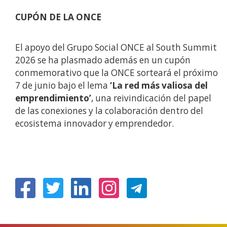
CUPÓN DE LA ONCE
El apoyo del Grupo Social ONCE al South Summit
2026 se ha plasmado además en un cupón
conmemorativo que la ONCE sorteará el próximo
7 de junio bajo el lema
‘La red más valiosa del
emprendimiento’
, una reivindicación del papel
de las conexiones y la colaboración dentro del
ecosistema innovador y emprendedor.
(Obre
(Obre
(Obre
(Obre
en
en
en
en