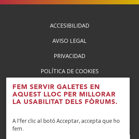
una
una
una
una
finestra
finestra
finestra
finestra
nova)
nova)
nova)
nova)
ACCESIBILIDAD
AVISO LEGAL
PRIVACIDAD
POLÍTICA DE COOKIES
DENUNCIAS
FEM SERVIR GALETES EN
AQUEST LLOC PER MILLORAR
CONTACTO
LA USABILITAT DELS FÒRUMS.
Siguenos en:
A l'fer clic al botó Acceptar, accepta que ho
fem.