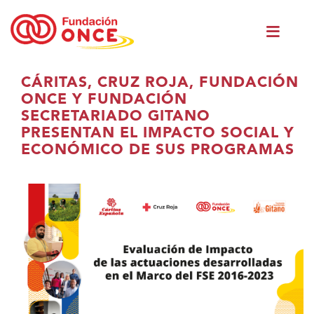
Vés
Men
al
princ
contingut
Ets
CÁRITAS, CRUZ ROJA, FUNDACIÓN
al
ONCE Y FUNDACIÓN
contingut
SECRETARIADO GITANO
principal
PRESENTAN EL IMPACTO SOCIAL Y
ECONÓMICO DE SUS PROGRAMAS