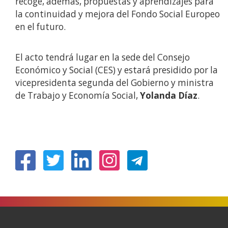
recoge, además, propuestas y aprendizajes para
la continuidad y mejora del Fondo Social Europeo
en el futuro.
El acto tendrá lugar en la sede del Consejo
Económico y Social (CES) y estará presidido por la
vicepresidenta segunda del Gobierno y ministra
de Trabajo y Economía Social,
Yolanda Díaz
.
(Obre
(Obre
(Obre
(Obre
en
en
en
en
una
una
una
una
finestra
finestra
finestra
finestra
nova)
nova)
nova)
nova)