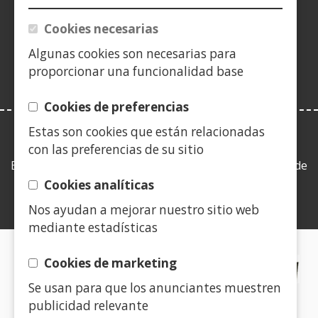
(Obre
finestra
finestra
finestra
una
finestra
finestra
finestra
fine
en
Cookies necesarias
nova)
nova)
nova)
finestra
nova)
nova)
nova)
nov
una
nova)
Algunas cookies son necesarias para
finestra
proporcionar una funcionalidad base
nova)
Cookies de preferencias
Estas son cookies que están relacionadas
LEY DE TRANSPARENCIA
con las preferencias de su sitio
Esta web se ajusta a lo establecido en la Ley 19/2013, de
9 de diciembre, de transparencia, acceso a la
Cookies analíticas
información pública y buen gobierno.
Nos ayudan a mejorar nuestro sitio web
mediante estadísticas
CERTIFICADOS DE CALIDAD
Cookies de marketing
Se usan para que los anunciantes muestren
(Obre
publicidad relevante
en