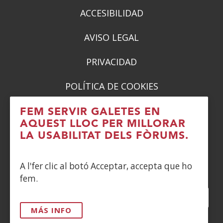
ACCESIBILIDAD
AVISO LEGAL
PRIVACIDAD
POLÍTICA DE COOKIES
DENUNCIAS
FEM SERVIR GALETES EN
AQUEST LLOC PER MILLORAR
CONTACTO
LA USABILITAT DELS FÒRUMS.
Siguenos en:
A l'fer clic al botó Acceptar, accepta que ho
fem.
Facebook
(Obre
Twitter
(Obre
LinkedIn
(Obre
Instagram
(Obre
Blog
(Obre
Telegra
(Obre
Tik
(Ob
en
en
en
YouTube
(Obre
en
en
en
en
MÁS INFO
una
una
una
en
una
una
una
una