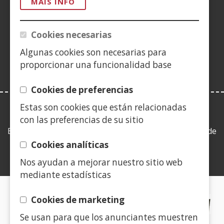
nunha
nunha
nunha
YouTube
(Abrir
nunha
nunha
nunha
nun
MÁIS INFO
vent�
vent�
vent�
nunha
vent�
vent�
vent�
ven
(Abrir
nova)
nova)
nova)
vent�
nova)
nova)
nova)
nov
nunha
Cookies necesarias
nova)
vent�
Algunas cookies son necesarias para
nova)
proporcionar una funcionalidad base
Cookies de preferencias
Estas son cookies que están relacionadas
LEY DE TRANSPARENCIA
con las preferencias de su sitio
Esta web se ajusta a lo establecido en la Ley 19/2013, de
9 de diciembre, de transparencia, acceso a la
Cookies analíticas
información pública y buen gobierno.
Nos ayudan a mejorar nuestro sitio web
mediante estadísticas
CERTIFICADOS DE CALIDAD
Cookies de marketing
Se usan para que los anunciantes muestren