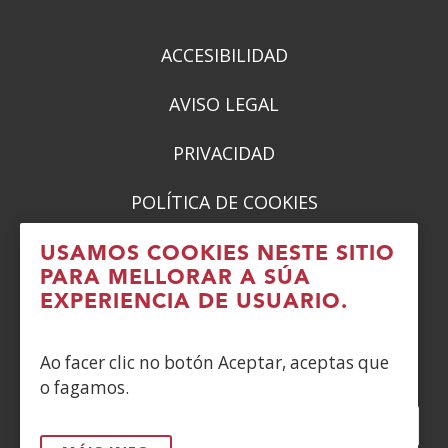
nova)
nova)
nova)
nova)
ACCESIBILIDAD
AVISO LEGAL
PRIVACIDAD
POLÍTICA DE COOKIES
DENUNCIAS
USAMOS COOKIES NESTE SITIO
PARA MELLORAR A SÚA
CONTACTO
EXPERIENCIA DE USUARIO.
Siguenos en:
Ao facer clic no botón Aceptar, aceptas que
o fagamos.
Facebook
(Abrir
Twitter
(Abrir
LinkedIn
(Abrir
Instagram
(Abrir
Blog
(Abrir
Telegra
(Abrir
Tik
(Abr