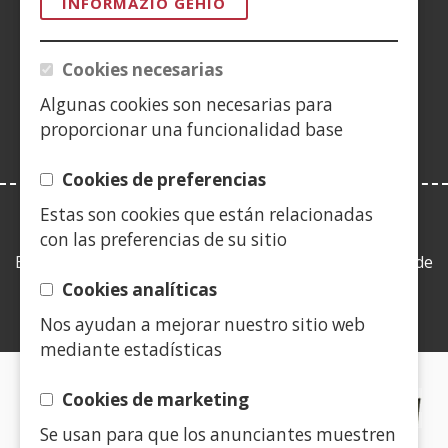
leiho
leiho
leiho
YouTube
(Ireki
leiho
leiho
leiho
leih
INFORMAZIO GEHIO
berrian)
berrian)
berrian)
leiho
berrian)
berrian)
berrian)
berr
(Ireki
berrian)
leiho
Cookies necesarias
berrian)
Algunas cookies son necesarias para
proporcionar una funcionalidad base
Cookies de preferencias
Estas son cookies que están relacionadas
LEY DE TRANSPARENCIA
con las preferencias de su sitio
Esta web se ajusta a lo establecido en la Ley 19/2013, de
9 de diciembre, de transparencia, acceso a la
Cookies analíticas
información pública y buen gobierno.
Nos ayudan a mejorar nuestro sitio web
mediante estadísticas
CERTIFICADOS DE CALIDAD
Cookies de marketing
Se usan para que los anunciantes muestren