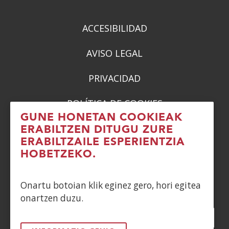
ACCESIBILIDAD
AVISO LEGAL
PRIVACIDAD
POLÍTICA DE COOKIES
GUNE HONETAN COOKIEAK
DENUNCIAS
ERABILTZEN DITUGU ZURE
ERABILTZAILE ESPERIENTZIA
CONTACTO
HOBETZEKO.
Siguenos en:
Onartu botoian klik eginez gero, hori egitea
onartzen duzu.
Facebook
(Ireki
Twitter
(Ireki
LinkedIn
(Ireki
Instagram
(Ireki
Blog
(Ireki
Telegra
(Ireki
Tik
(Irek