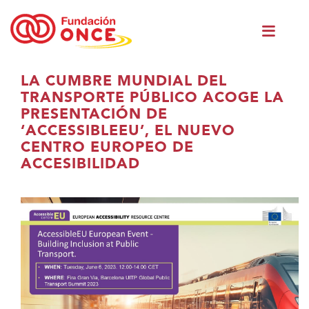
Skip
Men
to
princ
main
content
Eduki
LA CUMBRE MUNDIAL DEL
nagusian
TRANSPORTE PÚBLICO ACOGE LA
zaude
PRESENTACIÓN DE
‘ACCESSIBLEEU’, EL NUEVO
CENTRO EUROPEO DE
ACCESIBILIDAD