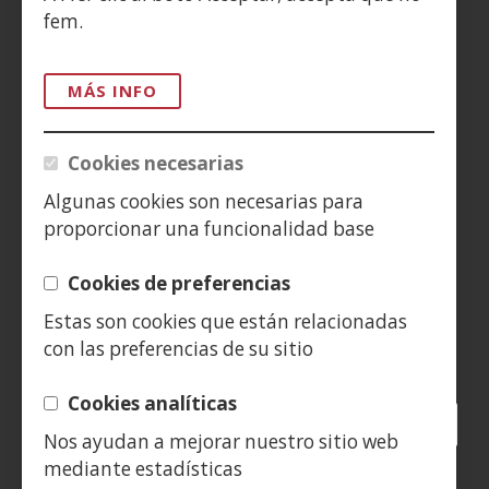
ACCESIBILIDAD
fem.
AVISO LEGAL
MÁS INFO
PRIVACIDAD
Cookies necesarias
POLÍTICA DE COOKIES
Algunas cookies son necesarias para
proporcionar una funcionalidad base
DENUNCIAS
Cookies de preferencias
CONTACTO
Estas son cookies que están relacionadas
con las preferencias de su sitio
Siguenos en:
Cookies analíticas
Facebook
(Obre
Twitter
(Obre
LinkedIn
(Obre
Instagram
(Obre
Blog
(Obre
Telegra
(Obre
Tik
(Ob
Nos ayudan a mejorar nuestro sitio web
en
en
en
YouTube
(Obre
en
en
en
en
mediante estadísticas
una
una
una
en
una
una
una
una