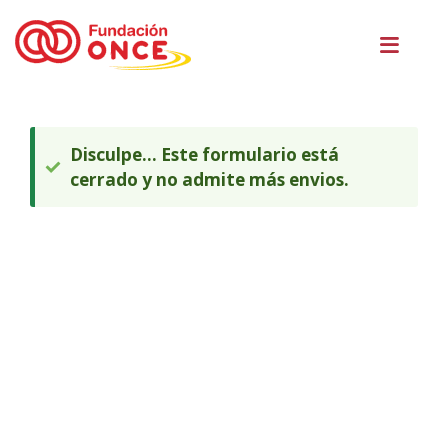
Vés
Men
al
princ
contingut
Ets
al
contingut
MISSATGE
Disculpe... Este formulario está
D'ESTAT
principal
cerrado y no admite más envios.