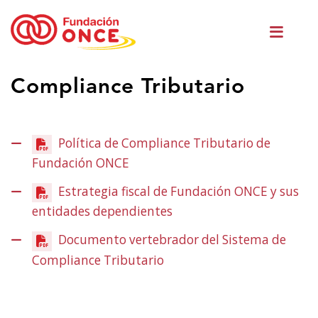
Ir
Men
o
princ
contido
principal
Estás
Compliance Tributario
no
contido
principal
Política de Compliance Tributario de
Fundación ONCE
(Abrir
nunha
Estrategia fiscal de Fundación ONCE y sus
vent�
entidades dependientes
(Abrir
nova)
nunha
Documento vertebrador del Sistema de
vent�
Compliance Tributario
(Abrir
nova)
nunha
vent�
nova)