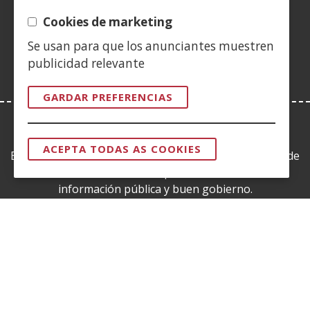
(Abrir
nova)
nova)
nova)
vent�
nova)
nova)
nova)
nov
nunha
Cookies de marketing
nova)
vent�
Se usan para que los anunciantes muestren
nova)
publicidad relevante
GARDAR PREFERENCIAS
LEY DE TRANSPARENCIA
ACEPTA TODAS AS COOKIES
Esta web se ajusta a lo establecido en la Ley 19/2013, de
RETIRAR
O
9 de diciembre, de transparencia, acceso a la
CONSENTIM
información pública y buen gobierno.
CERTIFICADOS DE CALIDAD
(Abrir
nunha