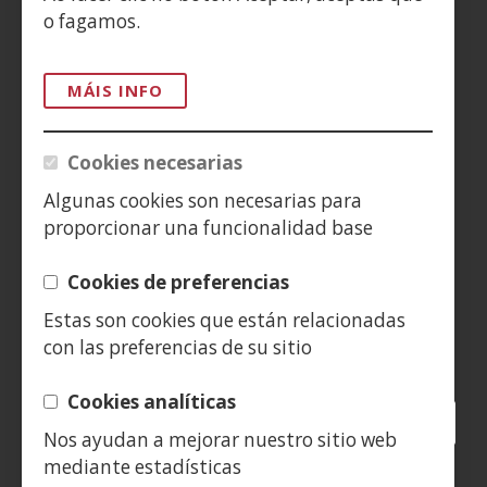
ACCESIBILIDAD
o fagamos.
AVISO LEGAL
MÁIS INFO
PRIVACIDAD
Cookies necesarias
POLÍTICA DE COOKIES
Algunas cookies son necesarias para
proporcionar una funcionalidad base
DENUNCIAS
Cookies de preferencias
CONTACTO
Estas son cookies que están relacionadas
con las preferencias de su sitio
Siguenos en:
Cookies analíticas
Facebook
(Abrir
Twitter
(Abrir
LinkedIn
(Abrir
Instagram
(Abrir
Blog
(Abrir
Telegra
(Abrir
Tik
(Abr
Nos ayudan a mejorar nuestro sitio web
nunha
nunha
nunha
YouTube
(Abrir
nunha
nunha
nunha
nun
mediante estadísticas
vent�
vent�
vent�
nunha
vent�
vent�
vent�
ven