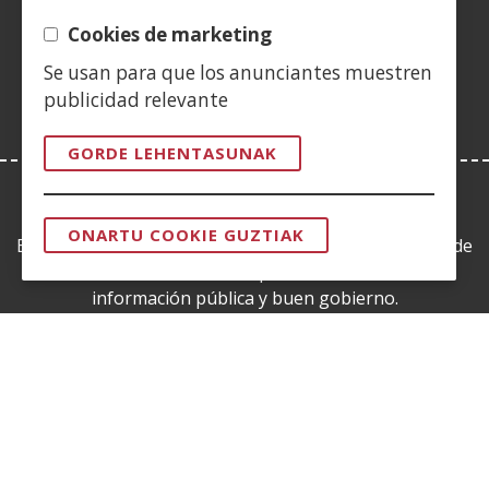
(Ireki
berrian)
leiho
Cookies de marketing
berrian)
Se usan para que los anunciantes muestren
publicidad relevante
GORDE LEHENTASUNAK
LEY DE TRANSPARENCIA
ONARTU COOKIE GUZTIAK
Esta web se ajusta a lo establecido en la Ley 19/2013, de
BAIMENA
KENDU
9 de diciembre, de transparencia, acceso a la
información pública y buen gobierno.
CERTIFICADOS DE CALIDAD
(Ireki
leiho