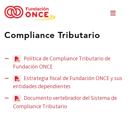
Skip
Men
to
princ
main
content
Eduki
Compliance Tributario
nagusian
zaude
Política de Compliance Tributario de
Fundación ONCE
(Ireki
leiho
Estrategia fiscal de Fundación ONCE y sus
berrian)
entidades dependientes
(Ireki
leiho
Documento vertebrador del Sistema de
berrian)
Compliance Tributario
(Ireki
leiho
berrian)