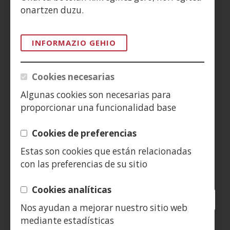
ACCESIBILIDAD
onartzen duzu.
AVISO LEGAL
INFORMAZIO GEHIO
PRIVACIDAD
Cookies necesarias
POLÍTICA DE COOKIES
Algunas cookies son necesarias para
proporcionar una funcionalidad base
DENUNCIAS
Cookies de preferencias
CONTACTO
Estas son cookies que están relacionadas
con las preferencias de su sitio
Siguenos en:
Cookies analíticas
Facebook
(Ireki
Twitter
(Ireki
LinkedIn
(Ireki
Instagram
(Ireki
Blog
(Ireki
Telegra
(Ireki
Tik
(Irek
Nos ayudan a mejorar nuestro sitio web
leiho
leiho
leiho
YouTube
(Ireki
leiho
leiho
leiho
leih
mediante estadísticas
berrian)
berrian)
berrian)
leiho
berrian)
berrian)
berrian)
berr