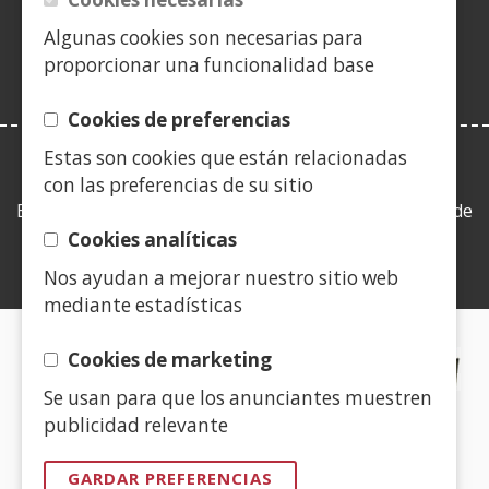
nova)
vent�
Algunas cookies son necesarias para
nova)
proporcionar una funcionalidad base
Cookies de preferencias
Estas son cookies que están relacionadas
LEY DE TRANSPARENCIA
con las preferencias de su sitio
Esta web se ajusta a lo establecido en la Ley 19/2013, de
9 de diciembre, de transparencia, acceso a la
Cookies analíticas
información pública y buen gobierno.
Nos ayudan a mejorar nuestro sitio web
mediante estadísticas
CERTIFICADOS DE CALIDAD
Cookies de marketing
Se usan para que los anunciantes muestren
(Abrir
publicidad relevante
nunha
vent�
GARDAR PREFERENCIAS