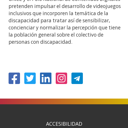
pretenden impulsar el desarrollo de videojuegos
inclusivos que incorporen la temática de la
discapacidad para tratar así de sensibilizar,
concienciar y normalizar la percepción que tiene
la población general sobre el colectivo de
personas con discapacidad.
(Abrir
(Abrir
(Abrir
(Abrir
nunha
nunha
nunha
nunha
vent�
vent�
vent�
vent�
nova)
nova)
nova)
nova)
ACCESIBILIDAD