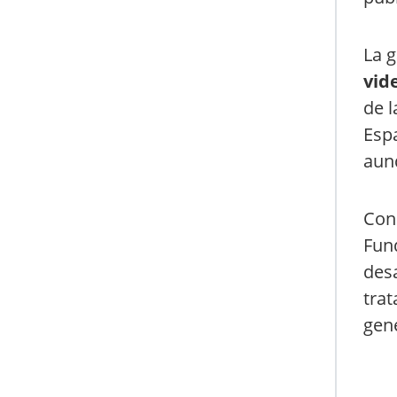
La g
vid
de l
Espa
aun
Con 
Fund
desa
trat
gene