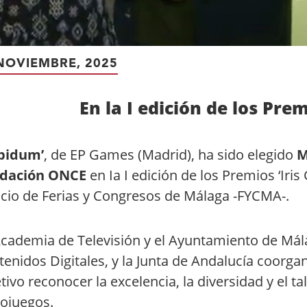
NOVIEMBRE, 2025
En la I edición de los Pre
pidum’
, de EP Games (Madrid), ha sido elegido
M
dación ONCE
en Ia I edición de los Premios ‘Iris
cio de Ferias y Congresos de Málaga -FYCMA-.
cademia de Televisión y el Ayuntamiento de Mála
enidos Digitales, y la Junta de Andalucía coorg
tivo reconocer la excelencia, la diversidad y el t
eojuegos.