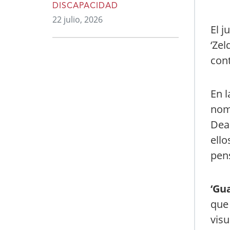
DISCAPACIDAD
22 julio, 2026
El 
‘Zel
cont
En l
nomi
Dead
ello
pens
‘Gu
que 
visu