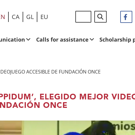
Skip
Siguen
Search
EN
CA
GL
EU
F
(
to
en:
in
main
a
content
n
nication
Calls for assistance
Scholarship
w
VIDEOJUEGO ACCESIBLE DE FUNDACIÓN ONCE
PPIDUM’, ELEGIDO MEJOR VIDE
NDACIÓN ONCE