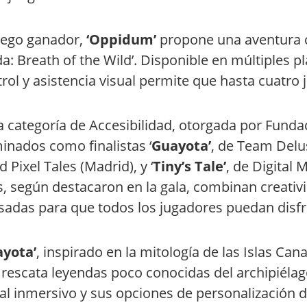
juego ganador,
‘Oppidum’
propone una aventura co
da: Breath of the Wild’. Disponible en múltiples 
rol y asistencia visual permite que hasta cuatro 
a categoría de Accesibilidad, otorgada por Fun
nados como finalistas ‘
Guayota’
, de Team Delus
 Pixel Tales (Madrid), y ‘
Tiny’s Tale’
, de Digital 
s, según destacaron en la gala, combinan creativ
adas para que todos los jugadores puedan disfru
ayota’
, inspirado en la mitología de las Islas Can
rescata leyendas poco conocidas del archipiélago
al inmersivo y sus opciones de personalización de 