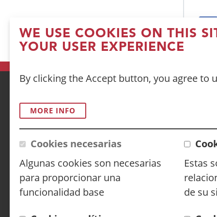
WE USE COOKIES ON THIS S
(
YOUR USER EXPERIENCE
in
a
By clicking the Accept button, you agree to 
n
w
ACCESIBILIDAD
AVISO LEGAL
PRIVA
MORE INFO
CONTACTO
Cookies necesarias
Cook
Algunas cookies son necesarias
Estas s
Siguenos en:
Facebook
(Open
Twitter
(Open
Linked
(Open
para proporcionar una
relacio
in
in
in
Y
(
funcionalidad base
de su s
a
a
a
in
new
new
new
a
window)
window)
windo
n