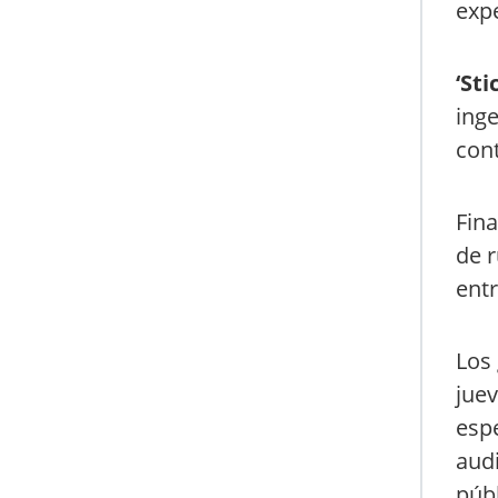
expe
‘Sti
inge
cont
Fin
de r
entr
Los 
juev
espe
audi
públ