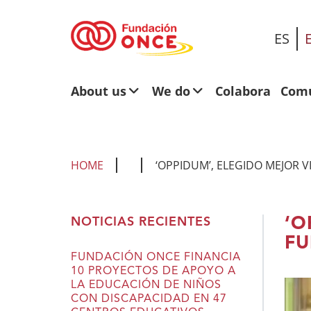
ES
About us
We do
Colabora
Comu
HOME
‘OPPIDUM’, ELEGIDO MEJOR 
You
‘O
NOTICIAS RECIENTES
are
FU
in
FUNDACIÓN ONCE FINANCIA
10 PROYECTOS DE APOYO A
main
LA EDUCACIÓN DE NIÑOS
content
CON DISCAPACIDAD EN 47