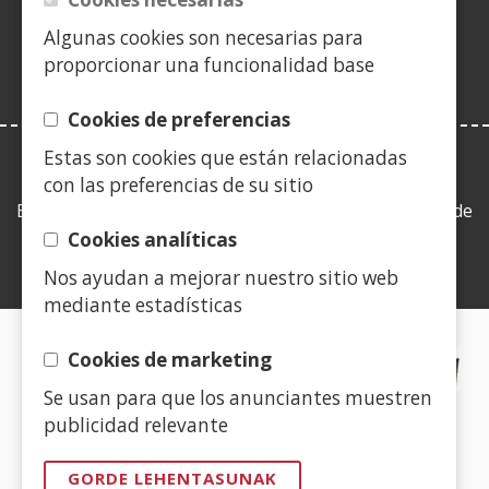
berrian)
Algunas cookies son necesarias para
proporcionar una funcionalidad base
Cookies de preferencias
Estas son cookies que están relacionadas
LEY DE TRANSPARENCIA
con las preferencias de su sitio
Esta web se ajusta a lo establecido en la Ley 19/2013, de
9 de diciembre, de transparencia, acceso a la
Cookies analíticas
información pública y buen gobierno.
Nos ayudan a mejorar nuestro sitio web
mediante estadísticas
CERTIFICADOS DE CALIDAD
Cookies de marketing
Se usan para que los anunciantes muestren
(Ireki
publicidad relevante
leiho
berrian)
GORDE LEHENTASUNAK