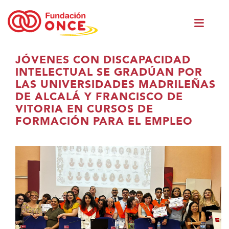
Ir
Men
o
princ
contido
principal
Estás
JÓVENES CON DISCAPACIDAD
no
INTELECTUAL SE GRADÚAN POR
contido
LAS UNIVERSIDADES MADRILEÑAS
principal
DE ALCALÁ Y FRANCISCO DE
VITORIA EN CURSOS DE
FORMACIÓN PARA EL EMPLEO