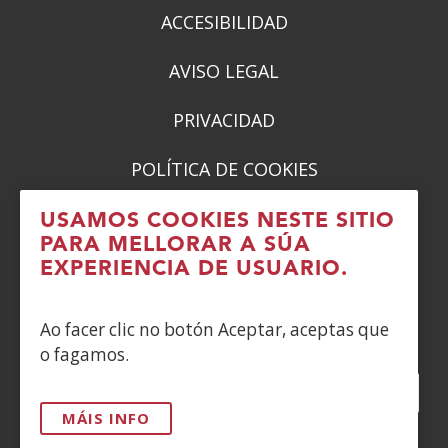
ACCESIBILIDAD
AVISO LEGAL
PRIVACIDAD
POLÍTICA DE COOKIES
DENUNCIAS
USAMOS COOKIES NESTE SITIO
PARA MELLORAR A SÚA
CONTACTO
EXPERIENCIA DE USUARIO.
Siguenos en:
Ao facer clic no botón Aceptar, aceptas que
o fagamos.
Facebook
(Abrir
Twitter
(Abrir
LinkedIn
(Abrir
Instagram
(Abrir
Blog
(Abrir
Telegra
(Abrir
Tik
(Abr
nunha
nunha
nunha
YouTube
(Abrir
nunha
nunha
nunha
nun
MÁIS INFO
vent�
vent�
vent�
nunha
vent�
vent�
vent�
ven