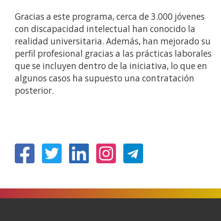
Gracias a este programa, cerca de 3.000 jóvenes
con discapacidad intelectual han conocido la
realidad universitaria. Además, han mejorado su
perfil profesional gracias a las prácticas laborales
que se incluyen dentro de la iniciativa, lo que en
algunos casos ha supuesto una contratación
posterior.
(Abrir
(Abrir
(Abrir
(Abrir
nunha
nunha
nunha
nunha
vent�
vent�
vent�
vent�
nova)
nova)
nova)
nova)