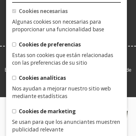
(Abrir
nova)
nova)
nova)
vent�
nova)
nova)
nova)
nov
nunha
Cookies necesarias
nova)
vent�
Algunas cookies son necesarias para
nova)
proporcionar una funcionalidad base
Cookies de preferencias
Estas son cookies que están relacionadas
LEY DE TRANSPARENCIA
con las preferencias de su sitio
Esta web se ajusta a lo establecido en la Ley 19/2013, de
9 de diciembre, de transparencia, acceso a la
Cookies analíticas
información pública y buen gobierno.
Nos ayudan a mejorar nuestro sitio web
mediante estadísticas
CERTIFICADOS DE CALIDAD
Cookies de marketing
Se usan para que los anunciantes muestren
(Abrir
publicidad relevante
nunha