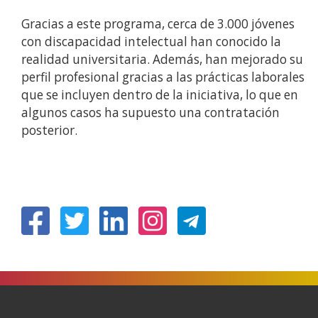
Gracias a este programa, cerca de 3.000 jóvenes
con discapacidad intelectual han conocido la
realidad universitaria. Además, han mejorado su
perfil profesional gracias a las prácticas laborales
que se incluyen dentro de la iniciativa, lo que en
algunos casos ha supuesto una contratación
posterior.
(Open
(Open
(Open
(Open
in
in
in
in
a
a
a
a
new
new
new
new
window)
window)
window)
window)