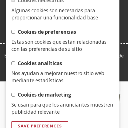
Cookies necesarias
(Open
new
new
new
a
new
new
new
new
in
Algunas cookies son necesarias para
window)
window)
window)
new
window)
window)
window)
win
a
proporcionar una funcionalidad base
window)
new
window)
Cookies de preferencias
Estas son cookies que están relacionadas
con las preferencias de su sitio
Esta web se ajusta a lo establecido en la Ley 19/2013, de
9 de diciembre, de transparencia, acceso a la
Cookies analíticas
información pública y buen gobierno.
Nos ayudan a mejorar nuestro sitio web
mediante estadísticas
CERTIFICADOS DE CALIDAD
Cookies de marketing
Se usan para que los anunciantes muestren
(Open
publicidad relevante
in
a
SAVE PREFERENCES