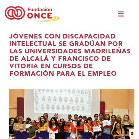
Skip
Men
to
princ
main
content
You
JÓVENES CON DISCAPACIDAD
are
INTELECTUAL SE GRADÚAN POR
in
LAS UNIVERSIDADES MADRILEÑAS
main
DE ALCALÁ Y FRANCISCO DE
content
VITORIA EN CURSOS DE
FORMACIÓN PARA EL EMPLEO