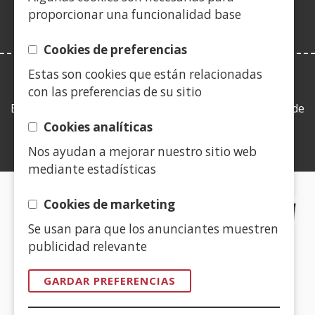
nova)
proporcionar una funcionalidad base
Cookies de preferencias
Estas son cookies que están relacionadas
LEY DE TRANSPARENCIA
con las preferencias de su sitio
Esta web se ajusta a lo establecido en la Ley 19/2013, de
9 de diciembre, de transparencia, acceso a la
Cookies analíticas
información pública y buen gobierno.
Nos ayudan a mejorar nuestro sitio web
mediante estadísticas
CERTIFICADOS DE CALIDAD
Cookies de marketing
Se usan para que los anunciantes muestren
(Abrir
publicidad relevante
nunha
vent�
GARDAR PREFERENCIAS
nova)
(Abrir