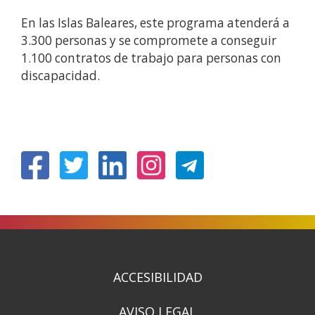
En las Islas Baleares, este programa atenderá a
3.300 personas y se compromete a conseguir
1.100 contratos de trabajo para personas con
discapacidad.
(Abrir
(Abrir
(Abrir
(Abrir
nunha
nunha
nunha
nunha
vent�
vent�
vent�
vent�
nova)
nova)
nova)
nova)
ACCESIBILIDAD
AVISO LEGAL