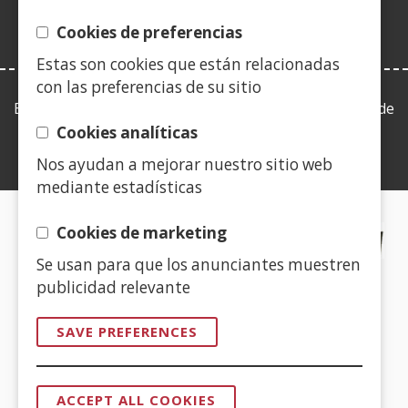
new
window)
Cookies de preferencias
Estas son cookies que están relacionadas
con las preferencias de su sitio
Esta web se ajusta a lo establecido en la Ley 19/2013, de
9 de diciembre, de transparencia, acceso a la
Cookies analíticas
información pública y buen gobierno.
Nos ayudan a mejorar nuestro sitio web
mediante estadísticas
CERTIFICADOS DE CALIDAD
Cookies de marketing
Se usan para que los anunciantes muestren
(Open
publicidad relevante
in
a
SAVE PREFERENCES
new
(Open
window)
in
ACCEPT ALL COOKIES
a