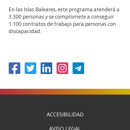
En las Islas Baleares, este programa atenderá a
3.300 personas y se compromete a conseguir
1.100 contratos de trabajo para personas con
discapacidad.
(Open
(Open
(Open
(Open
in
in
in
in
a
a
a
a
new
new
new
new
window)
window)
window)
window)
ACCESIBILIDAD
AVISO LEGAL