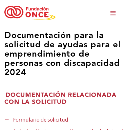
Ir
Men
o
princ
contido
principal
Estás
Documentación para la
no
solicitud de ayudas para el
contido
principal
emprendimiento de
personas con discapacidad
2024
DOCUMENTACIÓN RELACIONADA
CON LA SOLICITUD
Formulario de solicitud
(Abrir
nunha