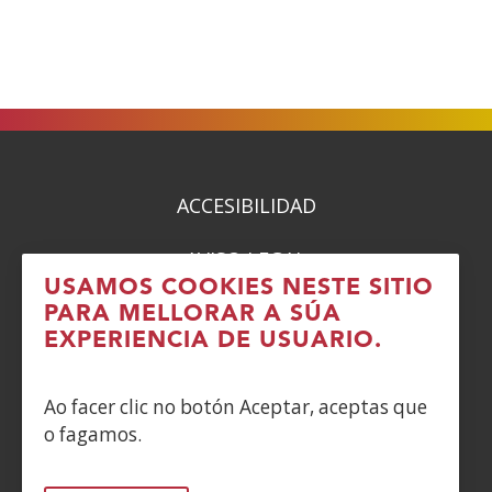
vent�
nova)
ACCESIBILIDAD
AVISO LEGAL
USAMOS COOKIES NESTE SITIO
PRIVACIDAD
PARA MELLORAR A SÚA
EXPERIENCIA DE USUARIO.
POLÍTICA DE COOKIES
Ao facer clic no botón Aceptar, aceptas que
DENUNCIAS
o fagamos.
CONTACTO