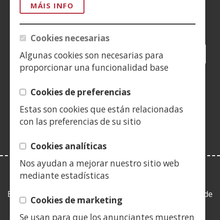
MÁIS INFO
Siguenos en:
Cookies necesarias
Facebook
(Abrir
Twitter
(Abrir
LinkedIn
(Abrir
Instagram
(Abrir
Blog
(Abrir
Telegra
(Abrir
Tik
(Abr
Algunas cookies son necesarias para
nunha
nunha
nunha
YouTube
(Abrir
nunha
nunha
nunha
nun
proporcionar una funcionalidad base
vent�
vent�
vent�
nunha
vent�
vent�
vent�
ven
(Abrir
nova)
nova)
nova)
vent�
nova)
nova)
nova)
nov
Cookies de preferencias
nunha
nova)
Estas son cookies que están relacionadas
vent�
con las preferencias de su sitio
nova)
Cookies analíticas
Nos ayudan a mejorar nuestro sitio web
mediante estadísticas
LEY DE TRANSPARENCIA
Esta web se ajusta a lo establecido en la Ley 19/2013, de
Cookies de marketing
9 de diciembre, de transparencia, acceso a la
Se usan para que los anunciantes muestren
información pública y buen gobierno.