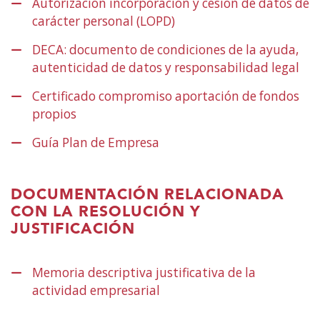
Autorización incorporación y cesión de datos de
vent�
carácter personal (LOPD)
(Abrir
nova)
nunha
DECA: documento de condiciones de la ayuda,
vent�
autenticidad de datos y responsabilidad legal
(Ab
nova)
nu
Certificado compromiso aportación de fondos
ve
propios
(Abrir
nov
nunha
Guía Plan de Empresa
(Abrir
vent�
nunha
nova)
vent�
DOCUMENTACIÓN RELACIONADA
nova)
CON LA RESOLUCIÓN Y
JUSTIFICACIÓN
Memoria descriptiva justificativa de la
actividad empresarial
(Abrir
nunha