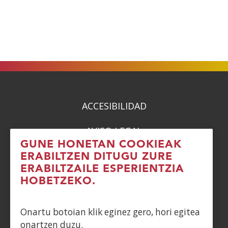
berrian)
ACCESIBILIDAD
AVISO LEGAL
GUNE HONETAN COOKIEAK
PRIVACIDAD
ERABILTZEN DITUGU ZURE
ERABILTZAILE ESPERIENTZIA
POLÍTICA DE COOKIES
HOBETZEKO.
DENUNCIAS
Onartu botoian klik eginez gero, hori egitea
onartzen duzu.