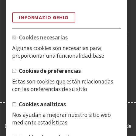
CONTACTO
INFORMAZIO GEHIO
Siguenos en:
Cookies necesarias
Facebook
(Ireki
Twitter
(Ireki
LinkedIn
(Ireki
Instagram
(Ireki
Blog
(Ireki
Telegra
(Ireki
Tik
(Irek
leiho
leiho
leiho
YouTube
(Ireki
leiho
leiho
leiho
leih
Algunas cookies son necesarias para
berrian)
berrian)
berrian)
leiho
berrian)
berrian)
berrian)
berr
proporcionar una funcionalidad base
(Ireki
berrian)
leiho
Cookies de preferencias
berrian)
Estas son cookies que están relacionadas
con las preferencias de su sitio
Cookies analíticas
Nos ayudan a mejorar nuestro sitio web
LEY DE TRANSPARENCIA
mediante estadísticas
Esta web se ajusta a lo establecido en la Ley 19/2013, de
9 de diciembre, de transparencia, acceso a la