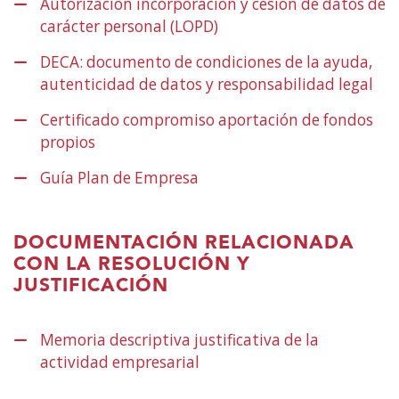
Autorización incorporación y cesión de datos de
berrian)
carácter personal (LOPD)
(Ireki
leiho
DECA: documento de condiciones de la ayuda,
berrian)
autenticidad de datos y responsabilidad legal
(Ire
lei
Certificado compromiso aportación de fondos
ber
propios
(Ireki
leiho
Guía Plan de Empresa
(Ireki
berrian)
leiho
berrian)
DOCUMENTACIÓN RELACIONADA
CON LA RESOLUCIÓN Y
JUSTIFICACIÓN
Memoria descriptiva justificativa de la
actividad empresarial
(Ireki
leiho