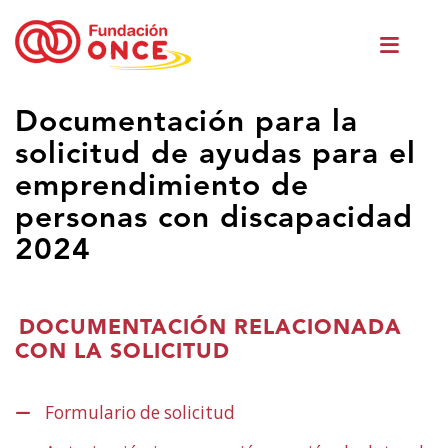
Skip
Men
to
princ
main
content
Eduki
Documentación para la
nagusian
solicitud de ayudas para el
zaude
emprendimiento de
personas con discapacidad
2024
DOCUMENTACIÓN RELACIONADA
CON LA SOLICITUD
Formulario de solicitud
(Ireki
leiho