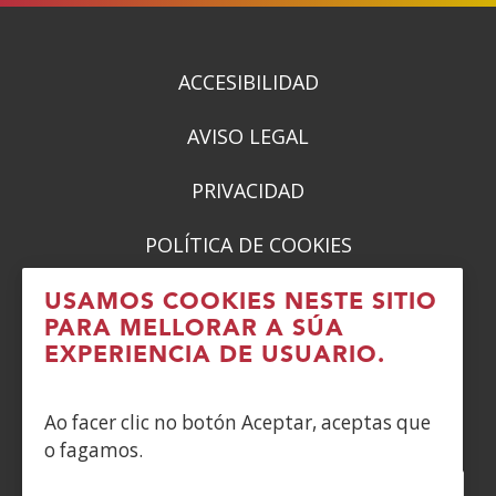
nova)
nova)
nova)
nova)
ACCESIBILIDAD
AVISO LEGAL
PRIVACIDAD
POLÍTICA DE COOKIES
DENUNCIAS
USAMOS COOKIES NESTE SITIO
PARA MELLORAR A SÚA
CONTACTO
EXPERIENCIA DE USUARIO.
Siguenos en:
Ao facer clic no botón Aceptar, aceptas que
o fagamos.
Facebook
(Abrir
Twitter
(Abrir
LinkedIn
(Abrir
Instagram
(Abrir
Blog
(Abrir
Telegra
(Abrir
Tik
(Abr