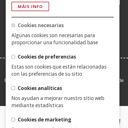
nunha
nunha
nunha
YouTube
(Abrir
nunha
nunha
nunha
nun
MÁIS INFO
vent�
vent�
vent�
nunha
vent�
vent�
vent�
ven
(Abrir
nova)
nova)
nova)
vent�
nova)
nova)
nova)
nov
nunha
Cookies necesarias
nova)
vent�
Algunas cookies son necesarias para
nova)
proporcionar una funcionalidad base
Cookies de preferencias
Estas son cookies que están relacionadas
LEY DE TRANSPARENCIA
con las preferencias de su sitio
Esta web se ajusta a lo establecido en la Ley 19/2013, de
9 de diciembre, de transparencia, acceso a la
Cookies analíticas
información pública y buen gobierno.
Nos ayudan a mejorar nuestro sitio web
mediante estadísticas
CERTIFICADOS DE CALIDAD
Cookies de marketing