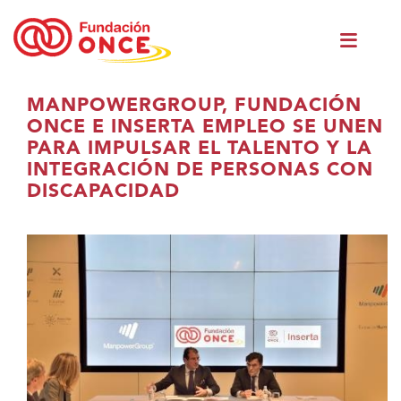
Ir
Men
o
princ
contido
principal
Estás
MANPOWERGROUP, FUNDACIÓN
no
ONCE E INSERTA EMPLEO SE UNEN
contido
PARA IMPULSAR EL TALENTO Y LA
principal
INTEGRACIÓN DE PERSONAS CON
DISCAPACIDAD