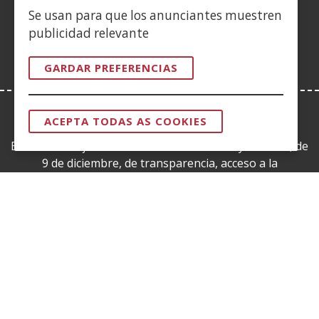
nunha
nova)
Se usan para que los anunciantes muestren
vent�
publicidad relevante
nova)
GARDAR PREFERENCIAS
ACEPTA TODAS AS COOKIES
LEY DE TRANSPARENCIA
RETIRAR
O
Esta web se ajusta a lo establecido en la Ley 19/2013, de
CONSENTIM
9 de diciembre, de transparencia, acceso a la
información pública y buen gobierno.
CERTIFICADOS DE CALIDAD
(Abrir
nunha
vent�