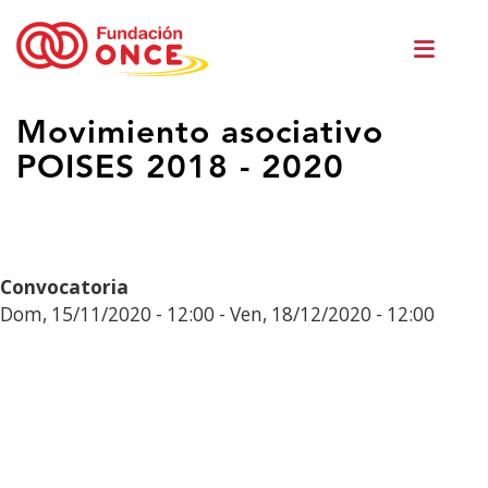
Ir
Men
o
princ
contido
principal
Estás
Movimiento asociativo
no
POISES 2018 - 2020
contido
principal
Convocatoria
Dom, 15/11/2020 - 12:00
-
Ven, 18/12/2020 - 12:00