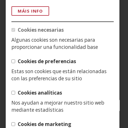
MÁIS INFO
AVISO LEGAL
PRIVACIDAD
Cookies necesarias
Algunas cookies son necesarias para
POLÍTICA DE COOKIES
proporcionar una funcionalidad base
DENUNCIAS
Cookies de preferencias
CONTACTO
Estas son cookies que están relacionadas
con las preferencias de su sitio
Siguenos en:
Cookies analíticas
Nos ayudan a mejorar nuestro sitio web
Facebook
(Abrir
Twitter
(Abrir
LinkedIn
(Abrir
Instagram
(Abrir
Blog
(Abrir
Telegra
(Abrir
Tik
(Abr
mediante estadísticas
nunha
nunha
nunha
YouTube
(Abrir
nunha
nunha
nunha
nun
vent�
vent�
vent�
nunha
vent�
vent�
vent�
ven
(Abrir
Cookies de marketing
nova)
nova)
nova)
vent�
nova)
nova)
nova)
nov