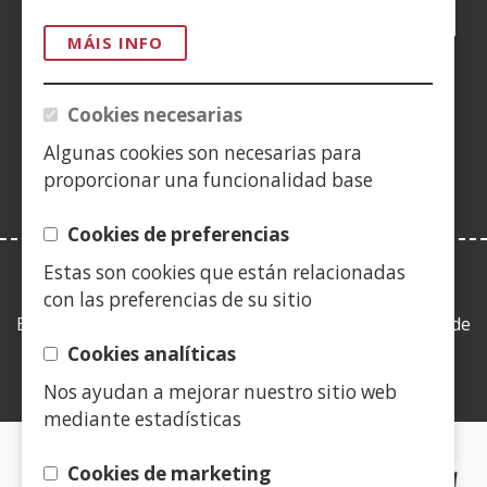
Facebook
(Abrir
Twitter
(Abrir
LinkedIn
(Abrir
Instagram
(Abrir
Blog
(Abrir
Telegra
(Abrir
Tik
(Abr
nunha
nunha
nunha
YouTube
(Abrir
nunha
nunha
nunha
nun
MÁIS INFO
vent�
vent�
vent�
nunha
vent�
vent�
vent�
ven
(Abrir
nova)
nova)
nova)
vent�
nova)
nova)
nova)
nov
nunha
Cookies necesarias
nova)
vent�
Algunas cookies son necesarias para
nova)
proporcionar una funcionalidad base
Cookies de preferencias
Estas son cookies que están relacionadas
LEY DE TRANSPARENCIA
con las preferencias de su sitio
Esta web se ajusta a lo establecido en la Ley 19/2013, de
9 de diciembre, de transparencia, acceso a la
Cookies analíticas
información pública y buen gobierno.
Nos ayudan a mejorar nuestro sitio web
mediante estadísticas
CERTIFICADOS DE CALIDAD
Cookies de marketing