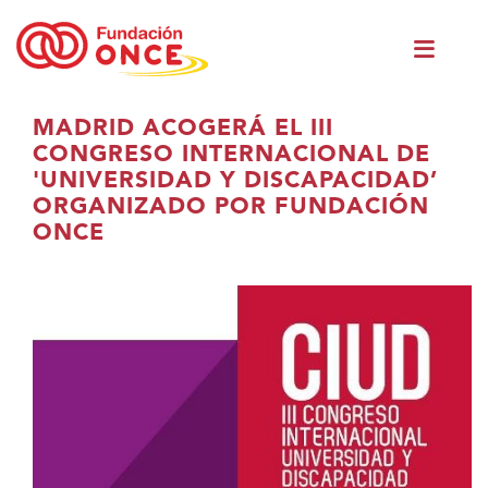
Ir
Men
o
princ
contido
principal
Estás
MADRID ACOGERÁ EL III
no
CONGRESO INTERNACIONAL DE
contido
'UNIVERSIDAD Y DISCAPACIDAD’
principal
ORGANIZADO POR FUNDACIÓN
ONCE