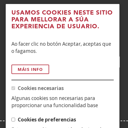
DENUNCIAS
USAMOS COOKIES NESTE SITIO
PARA MELLORAR A SÚA
CONTACTO
EXPERIENCIA DE USUARIO.
Siguenos en:
Ao facer clic no botón Aceptar, aceptas que
o fagamos.
Facebook
(Abrir
Twitter
(Abrir
LinkedIn
(Abrir
Instagram
(Abrir
Blog
(Abrir
Telegra
(Abrir
Tik
(Abr
nunha
nunha
nunha
YouTube
(Abrir
nunha
nunha
nunha
nun
MÁIS INFO
vent�
vent�
vent�
nunha
vent�
vent�
vent�
ven
(Abrir
nova)
nova)
nova)
vent�
nova)
nova)
nova)
nov
nunha
Cookies necesarias
nova)
vent�
Algunas cookies son necesarias para
nova)
proporcionar una funcionalidad base
Cookies de preferencias