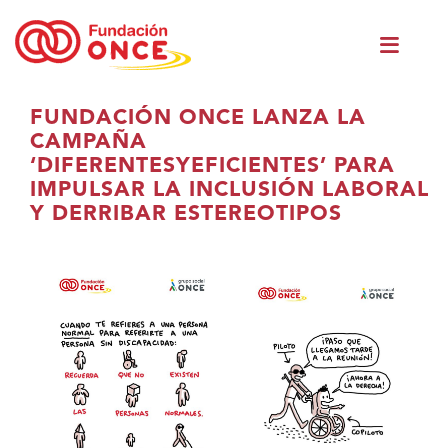
Ir
Men
o
princ
contido
principal
Estás
FUNDACIÓN ONCE LANZA LA
no
CAMPAÑA
contido
‘DIFERENTESYEFICIENTES’ PARA
principal
IMPULSAR LA INCLUSIÓN LABORAL
Y DERRIBAR ESTEREOTIPOS