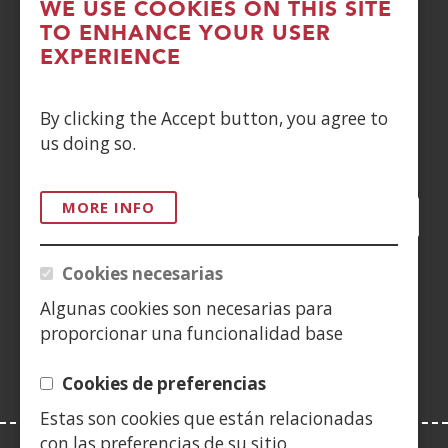
WE USE COOKIES ON THIS SITE
TO ENHANCE YOUR USER
DENUNCIAS
EXPERIENCE
CONTACTO
By clicking the Accept button, you agree to
us doing so.
Siguenos en:
MORE INFO
Facebook
(Open
Twitter
(Open
LinkedIn
(Open
Instagram
(Open
Blog
(Open
Telegra
(Open
Tik
(Op
in
in
in
YouTube
(Open
in
in
in
in
a
a
a
in
a
a
a
a
Cookies necesarias
(Open
new
new
new
a
new
new
new
new
in
Algunas cookies son necesarias para
window)
window)
window)
new
window)
window)
window)
win
a
proporcionar una funcionalidad base
window)
new
window)
Cookies de preferencias
Estas son cookies que están relacionadas
con las preferencias de su sitio