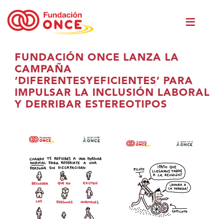
Skip
Men
to
princ
main
content
You
FUNDACIÓN ONCE LANZA LA
are
CAMPAÑA
in
‘DIFERENTESYEFICIENTES’ PARA
main
IMPULSAR LA INCLUSIÓN LABORAL
content
Y DERRIBAR ESTEREOTIPOS