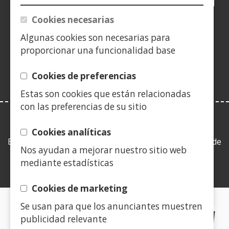
nunha
nunha
nunha
YouTube
(Abrir
nunha
nunha
nunha
nun
Cookies necesarias
vent�
vent�
vent�
nunha
vent�
vent�
vent�
ven
(Abrir
nova)
nova)
nova)
vent�
nova)
nova)
nova)
nov
Algunas cookies son necesarias para
nunha
nova)
proporcionar una funcionalidad base
vent�
nova)
Cookies de preferencias
Estas son cookies que están relacionadas
con las preferencias de su sitio
LEY DE TRANSPARENCIA
Cookies analíticas
Esta web se ajusta a lo establecido en la Ley 19/2013, de
Nos ayudan a mejorar nuestro sitio web
9 de diciembre, de transparencia, acceso a la
mediante estadísticas
información pública y buen gobierno.
Cookies de marketing
Se usan para que los anunciantes muestren
CERTIFICADOS DE CALIDAD
publicidad relevante