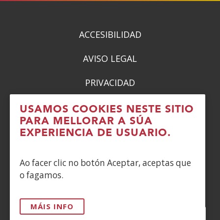
nova)
nova)
nova)
nova)
ACCESIBILIDAD
AVISO LEGAL
PRIVACIDAD
POLÍTICA DE COOKIES
USAMOS COOKIES NESTE SITIO
PARA MELLORAR A SÚA
DENUNCIAS
EXPERIENCIA DE USUARIO.
CONTACTO
Ao facer clic no botón Aceptar, aceptas que
o fagamos.
Siguenos en:
MÁIS INFO
Facebook
(Abrir
Twitter
(Abrir
LinkedIn
(Abrir
Instagram
(Abrir
Blog
(Abrir
Telegra
(Abrir
Tik
(Abr