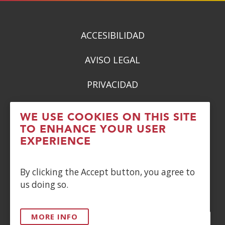
new
new
new
new
window)
window)
window)
window)
ACCESIBILIDAD
AVISO LEGAL
PRIVACIDAD
POLÍTICA DE COOKIES
WE USE COOKIES ON THIS SITE
TO ENHANCE YOUR USER
DENUNCIAS
EXPERIENCE
CONTACTO
By clicking the Accept button, you agree to
us doing so.
Siguenos en:
MORE INFO
Facebook
(Open
Twitter
(Open
LinkedIn
(Open
Instagram
(Open
Blog
(Open
Telegra
(Open
Tik
(Op