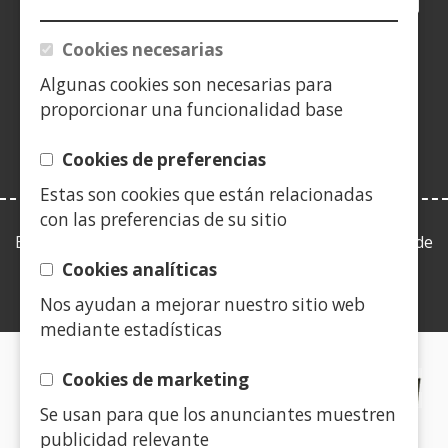
in
in
in
YouTube
(Open
in
in
in
in
a
a
a
in
a
a
a
a
Cookies necesarias
(Open
new
new
new
a
new
new
new
new
in
Algunas cookies son necesarias para
window)
window)
window)
new
window)
window)
window)
win
a
proporcionar una funcionalidad base
window)
new
window)
Cookies de preferencias
Estas son cookies que están relacionadas
con las preferencias de su sitio
Esta web se ajusta a lo establecido en la Ley 19/2013, de
9 de diciembre, de transparencia, acceso a la
Cookies analíticas
información pública y buen gobierno.
Nos ayudan a mejorar nuestro sitio web
mediante estadísticas
CERTIFICADOS DE CALIDAD
Cookies de marketing
Se usan para que los anunciantes muestren
(Open
publicidad relevante