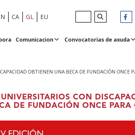
Ir
Sigue
Buscar
EN
CA
GL
EU
F
(A
o
en:
n
contido
v
principal
n
bora
Comunicacion
Convocatorias de axuda
ISCAPACIDAD OBTIENEN UNA BECA DE FUNDACIÓN ONCE P
 UNIVERSITARIOS CON DISCAPA
CA DE FUNDACIÓN ONCE PARA 