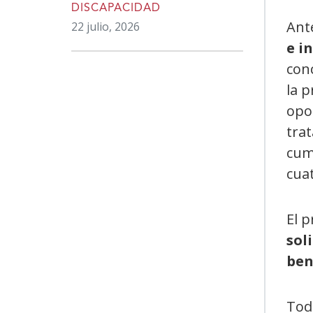
DISCAPACIDAD
Ant
22 julio, 2026
e i
con
la p
opo
trat
cump
cuat
El 
sol
ben
Tod