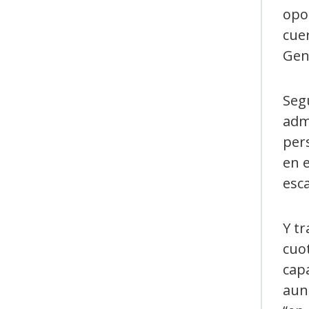
opo
cuer
Gen
Segú
admi
per
en e
esca
Y t
cuot
capa
aun