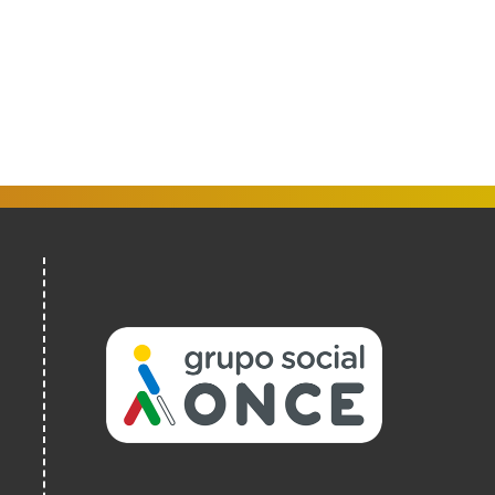
(Abrir
nunha
vent�
nova)