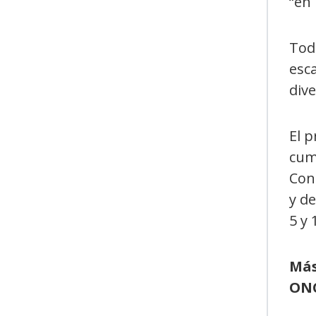
“en
Todo
esc
dive
El 
cump
Conc
y de
5 y 
Más
ON