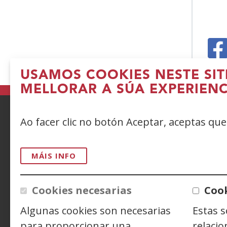
(A
USAMOS COOKIES NESTE SIT
n
MELLORAR A SÚA EXPERIENC
v
n
Ao facer clic no botón Aceptar, aceptas qu
ACCESIBILIDAD
AVISO LEGAL
PRIV
CONTACTO
MÁIS INFO
Cookies necesarias
Cook
Siguenos en:
Facebook
(Abrir
Twitter
(Abrir
Linke
(Abrir
Algunas cookies son necesarias
Estas 
nunha
nunha
nunh
Y
(
vent�
vent�
vent
n
para proporcionar una
relacio