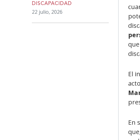
DISCAPACIDAD
cuan
22 julio, 2026
pote
disc
per
que 
dis
El 
acto
Mar
pre
En s
que,