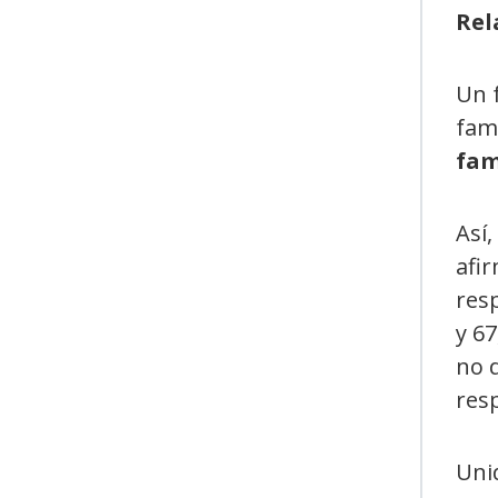
Rel
Un f
fam
fam
Así,
afi
resp
y 6
no d
res
Unid