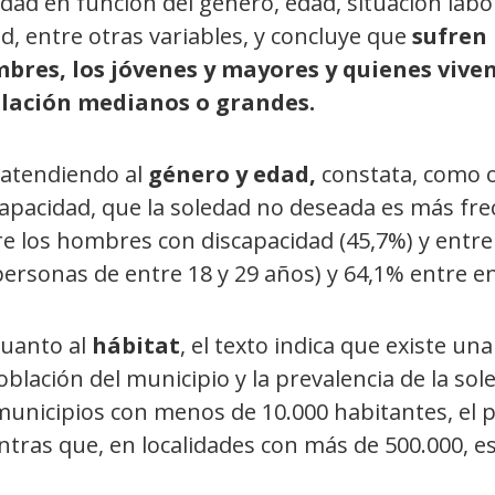
dad en función del género, edad, situación labor
d, entre otras variables, y concluye que
sufren 
bres, los jóvenes y mayores y quienes viven
lación medianos o grandes.
 atendiendo al
género y edad,
constata, como o
capacidad, que la soledad no deseada es más fre
re los hombres con discapacidad (45,7%) y entre
personas de entre 18 y 29 años) y 64,1% entre e
cuanto al
hábitat
, el texto indica que existe un
oblación del municipio y la prevalencia de la s
unicipios con menos de 10.000 habitantes, el p
tras que, en localidades con más de 500.000, est