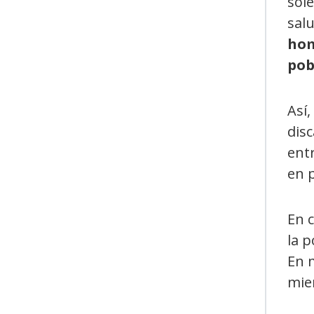
sole
salu
hom
pob
Así,
dis
ent
en 
En 
la p
En m
mien