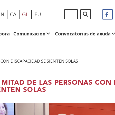
Ir
Sigue
Buscar
EN
CA
GL
EU
F
(A
o
en:
n
contido
v
principal
n
bora
Comunicacion
Convocatorias de axuda
 CON DISCAPACIDAD SE SIENTEN SOLAS
 MITAD DE LAS PERSONAS CON 
ENTEN SOLAS