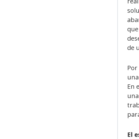
real
solu
aba
que 
dese
de 
Por
una 
En 
una 
trab
par
El 