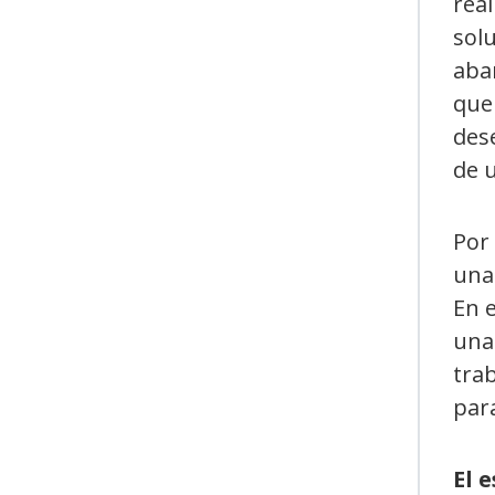
real
solu
aba
que 
dese
de 
Por
una 
En 
una 
trab
par
El 