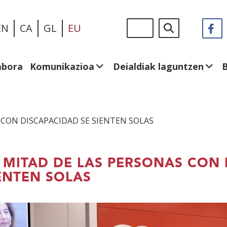
Skip
Sigue
Bilatu
EN
CA
GL
EU
F
(I
to
en:
le
main
be
content
abora
Komunikazioa
Deialdiak laguntzen
 CON DISCAPACIDAD SE SIENTEN SOLAS
 MITAD DE LAS PERSONAS CON 
ENTEN SOLAS