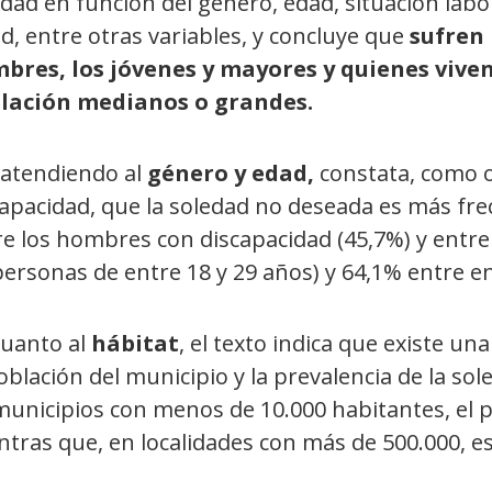
dad en función del género, edad, situación labor
d, entre otras variables, y concluye que
sufren 
bres, los jóvenes y mayores y quienes viven
lación medianos o grandes.
 atendiendo al
género y edad,
constata, como o
capacidad, que la soledad no deseada es más fre
re los hombres con discapacidad (45,7%) y entre
personas de entre 18 y 29 años) y 64,1% entre e
cuanto al
hábitat
, el texto indica que existe un
oblación del municipio y la prevalencia de la s
unicipios con menos de 10.000 habitantes, el p
tras que, en localidades con más de 500.000, est