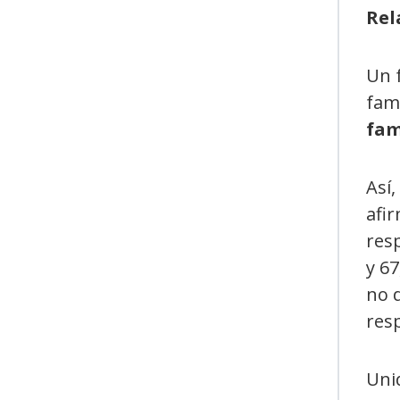
Rel
Un f
fam
fam
Así,
afi
resp
y 6
no d
res
Unid