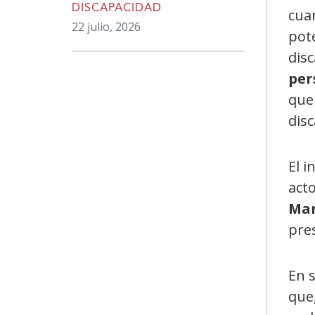
DISCAPACIDAD
cuan
22 julio, 2026
pote
disc
per
que 
dis
El 
acto
Mar
pre
En s
que,