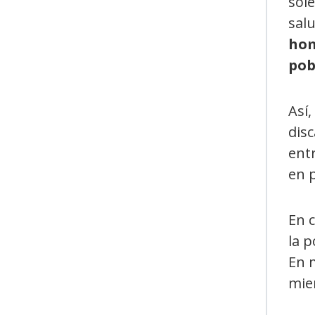
sole
salu
hom
pob
Así,
dis
ent
en 
En 
la p
En m
mien