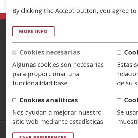
(
in
By clicking the Accept button, you agree to
a
n
MORE INFO
w
ACCESIBILIDAD
AVISO LEGAL
PRIV
Cookies necesarias
Cook
CONTACTO
Algunas cookies son necesarias
Estas 
para proporcionar una
relacio
Siguenos en:
Facebook
(Open
Twitter
(Open
Linke
(Ope
funcionalidad base
de su s
in
in
in
Y
(
a
a
a
i
Cookies analíticas
Coo
new
new
new
a
window)
window)
wind
n
Nos ayudan a mejorar nuestro
Se usa
w
sitio web mediante estadísticas
muestr
Esta web se ajusta a lo establecido en 
SAVE PREFERENCES