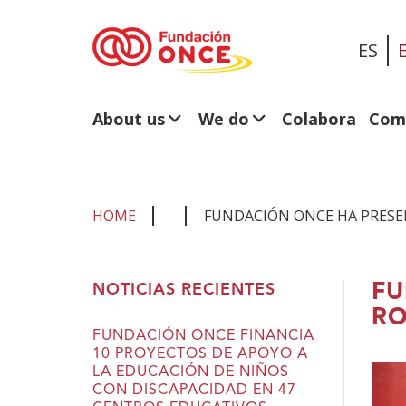
ES
About us
We do
Colabora
Com
HOME
FUNDACIÓN ONCE HA PRESE
You
FU
NOTICIAS RECIENTES
are
RO
in
FUNDACIÓN ONCE FINANCIA
10 PROYECTOS DE APOYO A
main
LA EDUCACIÓN DE NIÑOS
content
CON DISCAPACIDAD EN 47