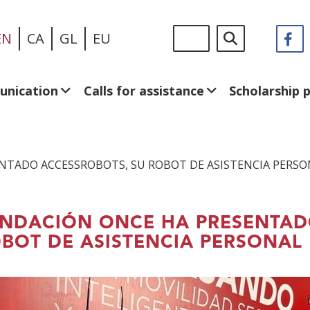
Skip
Sigue
Search
EN
CA
GL
EU
F
(
to
en:
in
main
a
content
n
unication
Calls for assistance
Scholarship
w
NTADO ACCESSROBOTS, SU ROBOT DE ASISTENCIA PERSO
NDACIÓN ONCE HA PRESENTAD
BOT DE ASISTENCIA PERSONAL