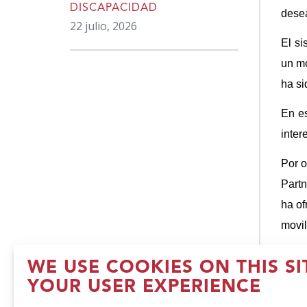
DISCAPACIDAD
dese
22 julio, 2026
El si
un mo
ha si
En es
inter
Por o
Partn
ha of
movil
WE USE COOKIES ON THIS S
YOUR USER EXPERIENCE