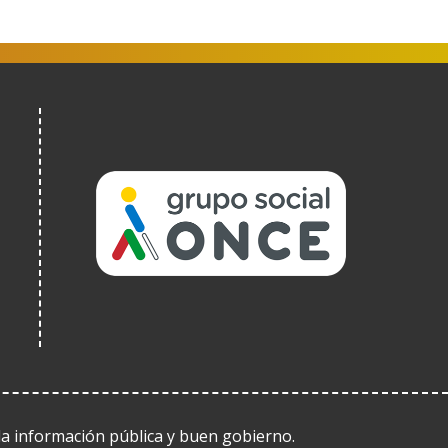
(Open
in
a
new
window)
 la información pública y buen gobierno.