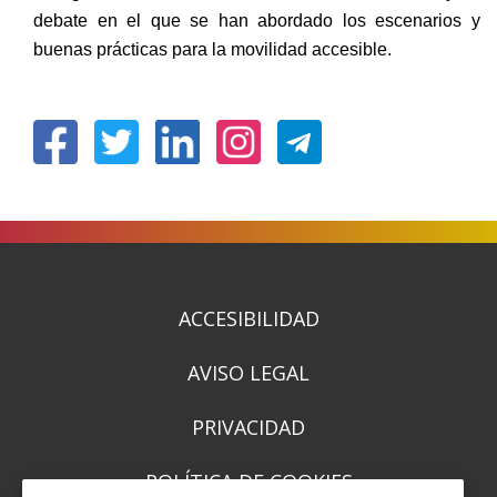
debate en el que se han abordado los escenarios y
buenas prácticas para la movilidad accesible.
(Ireki
(Ireki
(Ireki
(Ireki
leiho
leiho
leiho
leiho
berrian)
berrian)
berrian)
berrian)
ACCESIBILIDAD
AVISO LEGAL
PRIVACIDAD
POLÍTICA DE COOKIES