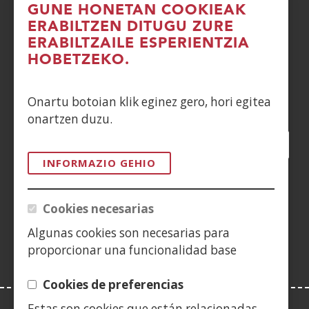
GUNE HONETAN COOKIEAK
DENUNCIAS
ERABILTZEN DITUGU ZURE
ERABILTZAILE ESPERIENTZIA
CONTACTO
HOBETZEKO.
Siguenos en:
Onartu botoian klik eginez gero, hori egitea
onartzen duzu.
Facebook
(Ireki
Twitter
(Ireki
LinkedIn
(Ireki
Instagram
(Ireki
Blog
(Ireki
Telegra
(Ireki
Tik
(Irek
leiho
leiho
leiho
YouTube
(Ireki
leiho
leiho
leiho
leih
INFORMAZIO GEHIO
berrian)
berrian)
berrian)
leiho
berrian)
berrian)
berrian)
berr
(Ireki
berrian)
leiho
Cookies necesarias
berrian)
Algunas cookies son necesarias para
proporcionar una funcionalidad base
Cookies de preferencias
Estas son cookies que están relacionadas