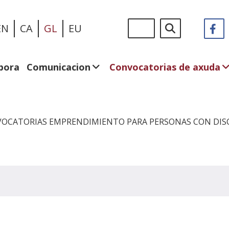
Ir
Sigue
Buscar
EN
CA
GL
EU
F
(A
o
en:
n
contido
v
principal
n
bora
Comunicacion
Convocatorias de axuda
OCATORIAS EMPRENDIMIENTO PARA PERSONAS CON DIS