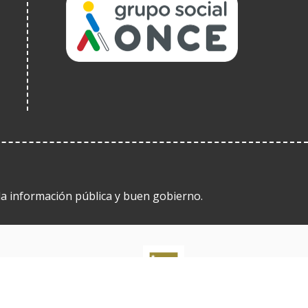
(Abrir
nunha
vent�
nova)
 la información pública y buen gobierno.