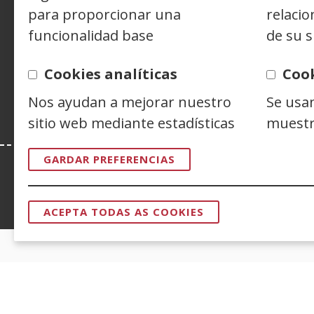
para proporcionar una
relacio
funcionalidad base
de su s
Siguenos en:
Facebook
(Abrir
Twitter
(Abrir
Linke
(Abrir
nunha
nunha
nunh
Y
(
Cookies analíticas
Coo
vent�
vent�
vent
n
Nos ayudan a mejorar nuestro
Se usa
nova)
nova)
nova)
v
sitio web mediante estadísticas
muestr
n
GARDAR PREFERENCIAS
Esta web se ajusta a lo establecido en 
ACEPTA TODAS AS COOKIES
RETIRAR
O
CONSENTIM
CERTIFICADOS DE CALIDAD