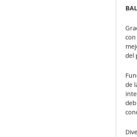
BAL
Grac
con 
mejo
del
Fund
de l
inte
debi
conc
Div