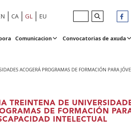
Ir
Sigue
Buscar
EN
CA
GL
EU
F
(A
o
en:
n
contido
v
principal
n
bora
Comunicacion
Convocatorias de axuda
SIDADES ACOGERÁ PROGRAMAS DE FORMACIÓN PARA JÓV
A TREINTENA DE UNIVERSIDAD
OGRAMAS DE FORMACIÓN PAR
SCAPACIDAD INTELECTUAL