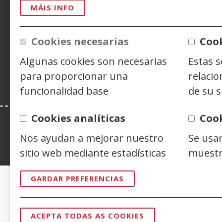
CONTACTO
MÁIS INFO
Cookies necesarias
Cook
Siguenos en:
Facebook
(Abrir
Twitter
(Abrir
Linke
(Abrir
nunha
nunha
nunh
Y
(
Algunas cookies son necesarias
Estas 
vent�
vent�
vent
n
para proporcionar una
relacio
nova)
nova)
nova)
v
funcionalidad base
de su s
n
Cookies analíticas
Coo
Nos ayudan a mejorar nuestro
Se usa
Esta web se ajusta a lo establecido en 
sitio web mediante estadísticas
muestr
GARDAR PREFERENCIAS
CERTIFICADOS DE CALIDAD
ACEPTA TODAS AS COOKIES
RETIRAR