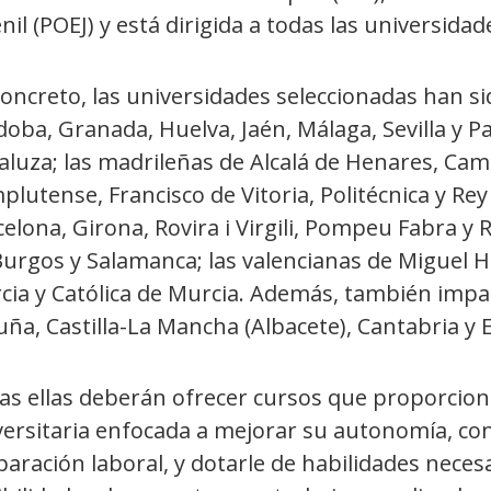
nil (POEJ) y está dirigida a todas las universida
oncreto, las universidades seleccionadas han si
oba, Granada, Huelva, Jaén, Málaga, Sevilla y Pa
luza; las madrileñas de Alcalá de Henares, Cami
lutense, Francisco de Vitoria, Politécnica y Rey
elona, Girona, Rovira i Virgili, Pompeu Fabra y 
urgos y Salamanca; las valencianas de Miguel He
cia y Católica de Murcia. Además, también impar
ña, Castilla-La Mancha (Albacete), Cantabria y
as ellas deberán ofrecer cursos que proporcio
versitaria enfocada a mejorar su autonomía, co
paración laboral, y dotarle de habilidades nece