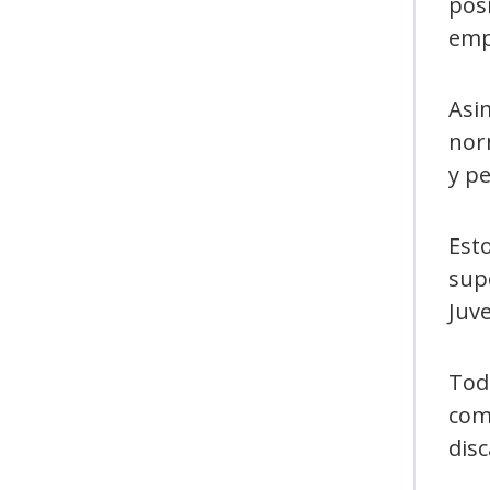
posi
emp
Asi
norm
y pe
Est
supe
Juve
Todo
como
disc