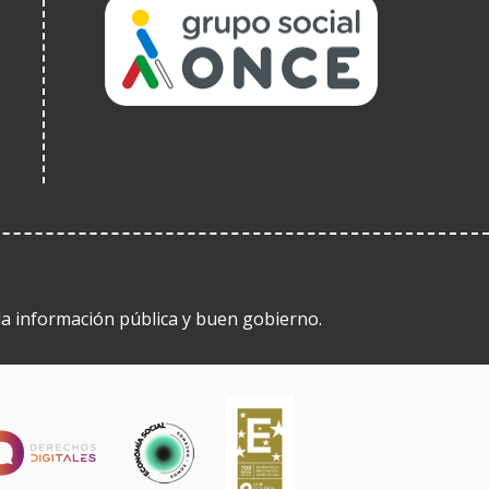
(Abrir
nunha
vent�
nova)
 la información pública y buen gobierno.