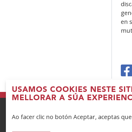
disc
gene
en 
mut
(A
n
USAMOS COOKIES NESTE SIT
MELLORAR A SÚA EXPERIENC
v
n
Ao facer clic no botón Aceptar, aceptas qu
ACCESIBILIDAD
AVISO LEGAL
PRIV