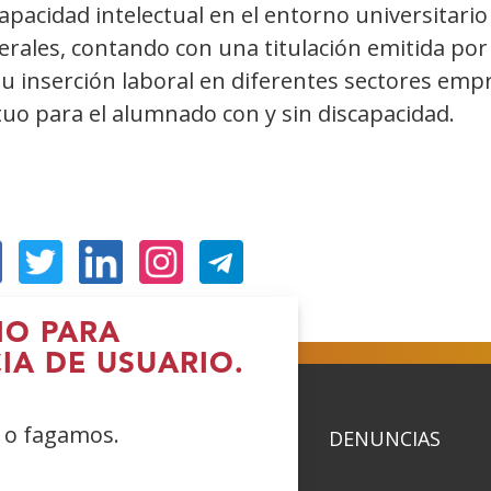
apacidad intelectual en el entorno universitar
rales, contando con una titulación emitida por 
su inserción laboral en diferentes sectores emp
uo para el alumnado con y sin discapacidad.
brir
(Abrir
(Abrir
(Abrir
unha
nunha
nunha
nunha
IO PARA
IA DE USUARIO.
ent�
vent�
vent�
vent�
ova)
nova)
nova)
nova)
e o fagamos.
ACIDAD
POLÍTICA DE COOKIES
DENUNCIAS