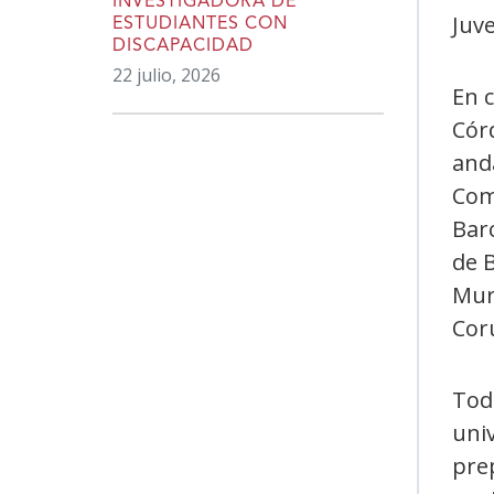
INVESTIGADORA DE
Juve
ESTUDIANTES CON
DISCAPACIDAD
22 julio, 2026
En c
Córd
anda
Comp
Barc
de B
Mur
Coru
Tod
uni
pre