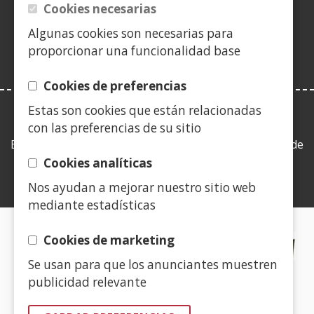
nunha
Cookies necesarias
nova)
vent�
Algunas cookies son necesarias para
nova)
proporcionar una funcionalidad base
Cookies de preferencias
Estas son cookies que están relacionadas
LEY DE TRANSPARENCIA
con las preferencias de su sitio
Esta web se ajusta a lo establecido en la Ley 19/2013, de
9 de diciembre, de transparencia, acceso a la
Cookies analíticas
información pública y buen gobierno.
Nos ayudan a mejorar nuestro sitio web
mediante estadísticas
CERTIFICADOS DE CALIDAD
Cookies de marketing
Se usan para que los anunciantes muestren
(Abrir
publicidad relevante
nunha
vent�