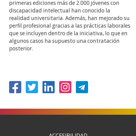
primeras ediciones más de 2.000 jóvenes con
discapacidad intelectual han conocido la
realidad universitaria. Además, han mejorado su
perfil profesional gracias a las prácticas laborales
que se incluyen dentro de la iniciativa, lo que en
algunos casos ha supuesto una contratación
posterior.
(Abrir
(Abrir
(Abrir
(Abrir
nunha
nunha
nunha
nunha
vent�
vent�
vent�
vent�
nova)
nova)
nova)
nova)
ACCESIBILIDAD