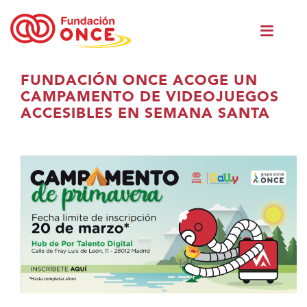
Ir
Men
o
princ
contido
principal
Estás
FUNDACIÓN ONCE ACOGE UN
no
CAMPAMENTO DE VIDEOJUEGOS
contido
ACCESIBLES EN SEMANA SANTA
principal