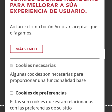
PARA MELLORAR A SÚA
DENUNCIAS
EXPERIENCIA DE USUARIO.
CONTACTO
Ao facer clic no botón Aceptar, aceptas que
o fagamos.
Siguenos en:
MÁIS INFO
Facebook
(Abrir
Twitter
(Abrir
LinkedIn
(Abrir
Instagram
(Abrir
Blog
(Abrir
Telegra
(Abrir
Tik
(Abr
nunha
nunha
nunha
YouTube
(Abrir
nunha
nunha
nunha
nun
Cookies necesarias
vent�
vent�
vent�
nunha
vent�
vent�
vent�
ven
(Abrir
nova)
nova)
nova)
vent�
nova)
nova)
nova)
nov
Algunas cookies son necesarias para
nunha
nova)
proporcionar una funcionalidad base
vent�
nova)
Cookies de preferencias
Estas son cookies que están relacionadas
con las preferencias de su sitio