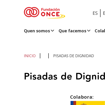
ES
Quen somos
Que facemos
Cola
INICIO
PISADAS DE DIGNIDAD
Estás
Pisadas de Digni
no
contido
principal
Colabora: