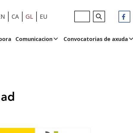
Ir
Sigue
Buscar
EN
CA
GL
EU
F
(A
o
en:
n
contido
v
principal
n
bora
Comunicacion
Convocatorias de axuda
dad