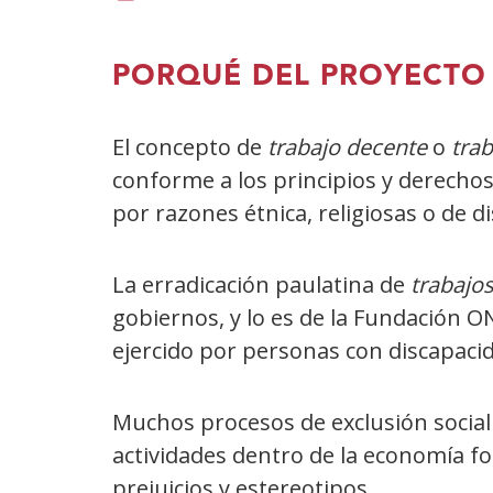
acceder
en
nunha
al
nueva
vent�
PORQUÉ DEL PROYECTO
programa
ventana)
nova)
del
El concepto de
trabajo decente
o
trab
proyecto
conforme a los principios y derechos
'Pisadas
por razones étnica, religiosas o de d
de
dignidad'
La erradicación paulatina de
trabajo
gobiernos, y lo es de la Fundación O
ejercido por personas con discapacid
Muchos procesos de exclusión social 
actividades dentro de la economía f
prejuicios y estereotipos.