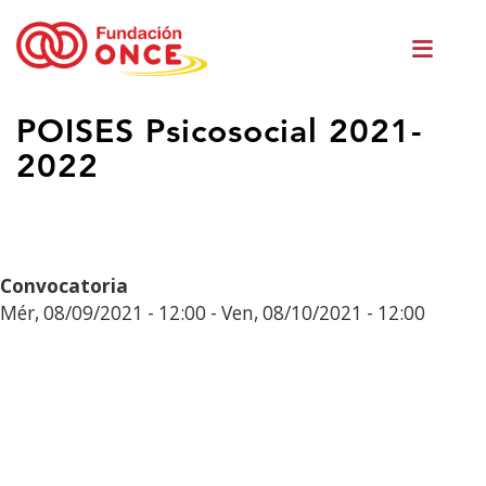
Ir
Men
o
princ
contido
principal
Estás
POISES Psicosocial 2021-
no
2022
contido
principal
Convocatoria
Mér, 08/09/2021 - 12:00
-
Ven, 08/10/2021 - 12:00