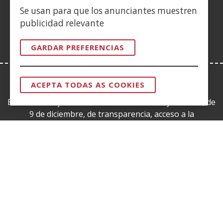
nunha
nova)
Se usan para que los anunciantes muestren
vent�
publicidad relevante
nova)
GARDAR PREFERENCIAS
ACEPTA TODAS AS COOKIES
LEY DE TRANSPARENCIA
RETIRAR
O
Esta web se ajusta a lo establecido en la Ley 19/2013, de
CONSENTIM
9 de diciembre, de transparencia, acceso a la
información pública y buen gobierno.
CERTIFICADOS DE CALIDAD
(Abrir
nunha
vent�