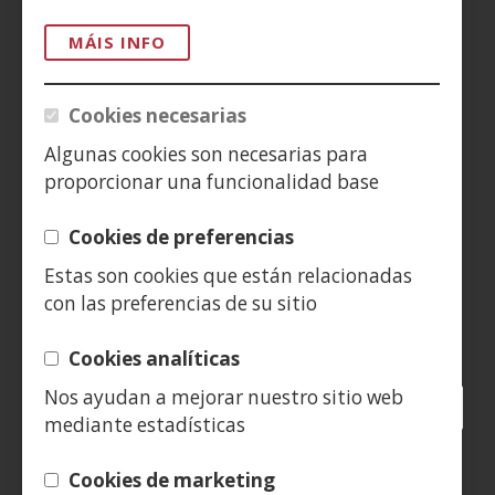
MÁIS INFO
AVISO LEGAL
PRIVACIDAD
Cookies necesarias
Algunas cookies son necesarias para
POLÍTICA DE COOKIES
proporcionar una funcionalidad base
DENUNCIAS
Cookies de preferencias
CONTACTO
Estas son cookies que están relacionadas
con las preferencias de su sitio
Siguenos en:
Cookies analíticas
Nos ayudan a mejorar nuestro sitio web
Facebook
(Abrir
Twitter
(Abrir
LinkedIn
(Abrir
Instagram
(Abrir
Blog
(Abrir
Telegra
(Abrir
Tik
(Abr
mediante estadísticas
nunha
nunha
nunha
YouTube
(Abrir
nunha
nunha
nunha
nun
vent�
vent�
vent�
nunha
vent�
vent�
vent�
ven
(Abrir
Cookies de marketing
nova)
nova)
nova)
vent�
nova)
nova)
nova)
nov