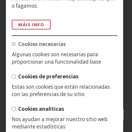
ACCESIBILIDAD
o fagamos.
AVISO LEGAL
MÁIS INFO
PRIVACIDAD
Cookies necesarias
POLÍTICA DE COOKIES
Algunas cookies son necesarias para
proporcionar una funcionalidad base
DENUNCIAS
Cookies de preferencias
CONTACTO
Estas son cookies que están relacionadas
con las preferencias de su sitio
Siguenos en:
Cookies analíticas
Facebook
(Abrir
Twitter
(Abrir
LinkedIn
(Abrir
Instagram
(Abrir
Blog
(Abrir
Telegra
(Abrir
Tik
(Abr
Nos ayudan a mejorar nuestro sitio web
nunha
nunha
nunha
YouTube
(Abrir
nunha
nunha
nunha
nun
mediante estadísticas
vent�
vent�
vent�
nunha
vent�
vent�
vent�
ven