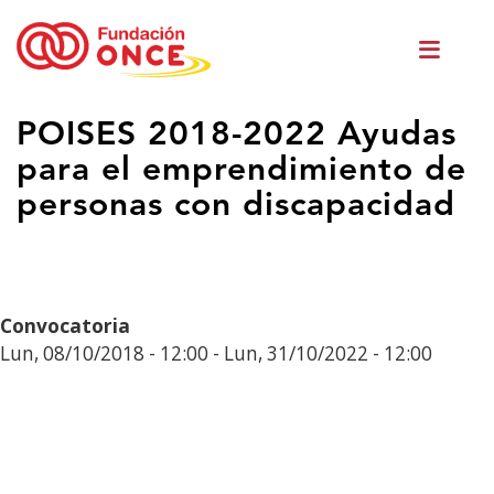
Ir
Men
o
princ
contido
principal
Estás
POISES 2018-2022 Ayudas
no
para el emprendimiento de
contido
principal
personas con discapacidad
Convocatoria
Lun, 08/10/2018 - 12:00
-
Lun, 31/10/2022 - 12:00