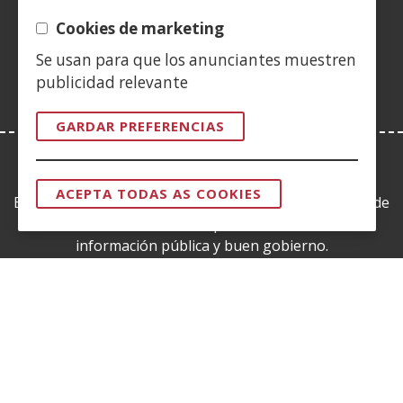
(Abrir
nova)
nova)
nova)
vent�
nova)
nova)
nova)
nov
nunha
Cookies de marketing
nova)
vent�
Se usan para que los anunciantes muestren
nova)
publicidad relevante
GARDAR PREFERENCIAS
LEY DE TRANSPARENCIA
ACEPTA TODAS AS COOKIES
Esta web se ajusta a lo establecido en la Ley 19/2013, de
RETIRAR
O
9 de diciembre, de transparencia, acceso a la
CONSENTIM
información pública y buen gobierno.
CERTIFICADOS DE CALIDAD
(Abrir
nunha