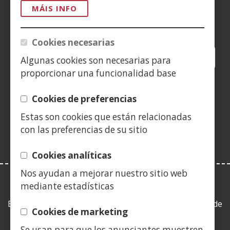
MÁIS INFO
Siguenos en:
Cookies necesarias
Facebook
(Abrir
Twitter
(Abrir
LinkedIn
(Abrir
Instagram
(Abrir
Blog
(Abrir
Telegra
(Abrir
Tik
(Abr
Algunas cookies son necesarias para
nunha
nunha
nunha
YouTube
(Abrir
nunha
nunha
nunha
nun
proporcionar una funcionalidad base
vent�
vent�
vent�
nunha
vent�
vent�
vent�
ven
(Abrir
nova)
nova)
nova)
vent�
nova)
nova)
nova)
nov
Cookies de preferencias
nunha
nova)
vent�
Estas son cookies que están relacionadas
nova)
con las preferencias de su sitio
Cookies analíticas
Nos ayudan a mejorar nuestro sitio web
mediante estadísticas
LEY DE TRANSPARENCIA
Esta web se ajusta a lo establecido en la Ley 19/2013, de
Cookies de marketing
9 de diciembre, de transparencia, acceso a la
información pública y buen gobierno.
Se usan para que los anunciantes muestren