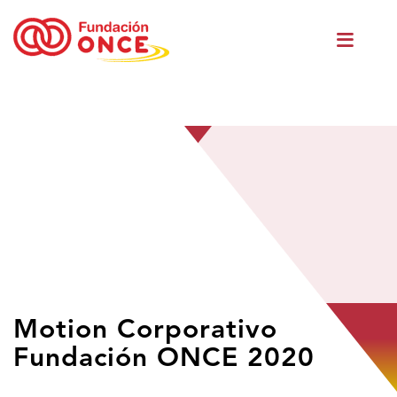
Ir
Men
o
princ
contido
principal
Estás
Motion Corporativo
no
Fundación ONCE 2020
contido
principal