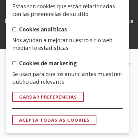
Estas son cookies que están relacionadas
LEY DE TRANSPARENCIA
con las preferencias de su sitio
Esta web se ajusta a lo establecido en la Ley 19/2013, de
9 de diciembre, de transparencia, acceso a la
Cookies analíticas
información pública y buen gobierno.
Nos ayudan a mejorar nuestro sitio web
mediante estadísticas
CERTIFICADOS DE CALIDAD
Cookies de marketing
Se usan para que los anunciantes muestren
(Abrir
publicidad relevante
nunha
vent�
GARDAR PREFERENCIAS
nova)
(Abrir
nunha
ACEPTA TODAS AS COOKIES
vent�
RETIRAR
O
nova)
CONSENTIM