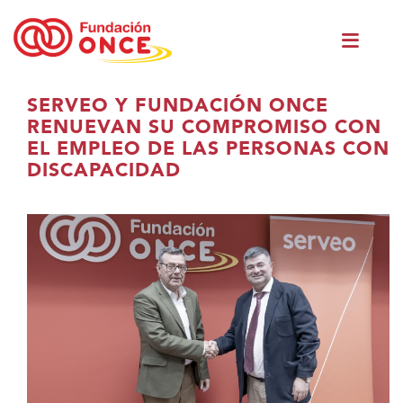
Ir
Men
o
princ
contido
principal
Estás
SERVEO Y FUNDACIÓN ONCE
no
RENUEVAN SU COMPROMISO CON
contido
EL EMPLEO DE LAS PERSONAS CON
principal
DISCAPACIDAD