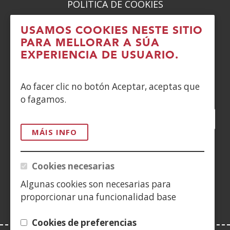
POLÍTICA DE COOKIES
DENUNCIAS
USAMOS COOKIES NESTE SITIO
PARA MELLORAR A SÚA
CONTACTO
EXPERIENCIA DE USUARIO.
Siguenos en:
Ao facer clic no botón Aceptar, aceptas que
o fagamos.
Facebook
(Abrir
Twitter
(Abrir
LinkedIn
(Abrir
Instagram
(Abrir
Blog
(Abrir
Telegra
(Abrir
Tik
(Abr
nunha
nunha
nunha
YouTube
(Abrir
nunha
nunha
nunha
nun
MÁIS INFO
vent�
vent�
vent�
nunha
vent�
vent�
vent�
ven
(Abrir
nova)
nova)
nova)
vent�
nova)
nova)
nova)
nov
nunha
Cookies necesarias
nova)
vent�
Algunas cookies son necesarias para
nova)
proporcionar una funcionalidad base
Cookies de preferencias