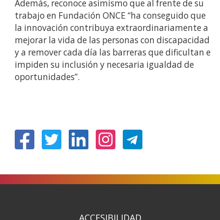
Además, reconoce asimismo que al frente de su
trabajo en Fundación ONCE “ha conseguido que
la innovación contribuya extraordinariamente a
mejorar la vida de las personas con discapacidad
y a remover cada día las barreras que dificultan e
impiden su inclusión y necesaria igualdad de
oportunidades”.
(Abrir
(Abrir
(Abrir
(Abrir
nunha
nunha
nunha
nunha
vent�
vent�
vent�
vent�
nova)
nova)
nova)
nova)
ACCESIBILIDAD