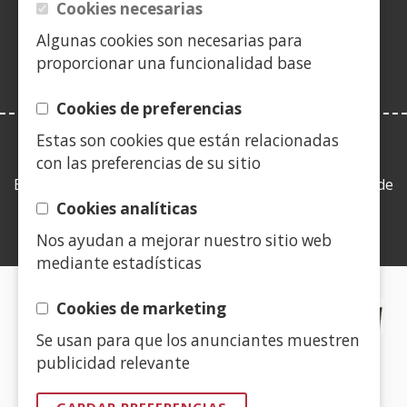
nunha
Cookies necesarias
nova)
vent�
Algunas cookies son necesarias para
nova)
proporcionar una funcionalidad base
Cookies de preferencias
Estas son cookies que están relacionadas
LEY DE TRANSPARENCIA
con las preferencias de su sitio
Esta web se ajusta a lo establecido en la Ley 19/2013, de
9 de diciembre, de transparencia, acceso a la
Cookies analíticas
información pública y buen gobierno.
Nos ayudan a mejorar nuestro sitio web
mediante estadísticas
CERTIFICADOS DE CALIDAD
Cookies de marketing
Se usan para que los anunciantes muestren
(Abrir
publicidad relevante
nunha
vent�