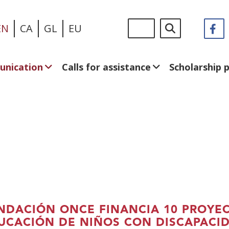
Skip
Sigue
Search
EN
CA
GL
EU
F
(
to
en:
in
main
a
content
n
unication
Calls for assistance
Scholarship
w
NDACIÓN ONCE FINANCIA 10 PROYEC
UCACIÓN DE NIÑOS CON DISCAPACID