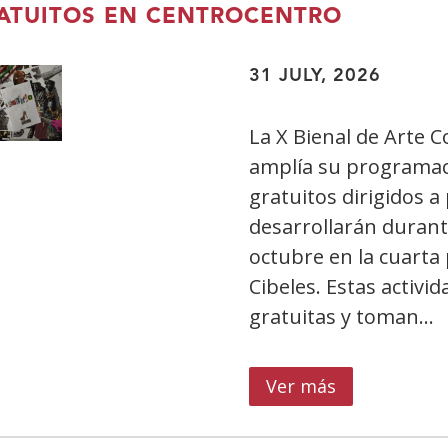
10
ATUITOS EN CENTROCENTRO
proyectos
de
31 JULY, 2026
apoyo
a
La X Bienal de Arte
la
amplía su programaci
educación
gratuitos dirigidos a
de
desarrollarán durant
niños
con
octubre en la cuarta
discapacidad
Cibeles. Estas activi
en
gratuitas y toman…
47
centros
Ver más
sobre
educativos
Fundación
ONCE