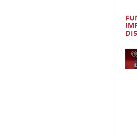
FU
IM
DI