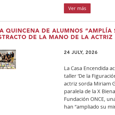
Ver más
sobre
Fundación
Máshumano,
Fundación
A QUINCENA DE ALUMNOS “AMPLÍA S
ONCE
STRACTO DE LA MANO DE LA ACTRIZ
e
Inserta
24 JULY, 2026
Empleo
impulsan
La Casa Encendida acog
la
taller ‘De la Figuraci
inclusión
actriz sorda Miriam 
laboral
paralela de la X Bie
de
las
Fundación ONCE, una 
personas
han “ampliado su mir
con