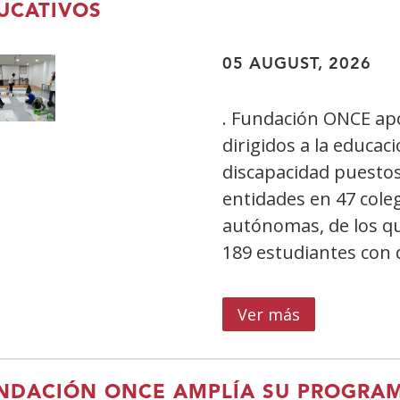
UCATIVOS
05 AUGUST, 2026
. Fundación ONCE apo
dirigidos a la educa
discapacidad puesto
entidades en 47 cole
autónomas, de los qu
189 estudiantes con 
Ver más
sobre
Fundación
ONCE
financia
NDACIÓN ONCE AMPLÍA SU PROGRAM