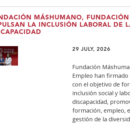
aplicación
del
NDACIÓN MÁSHUMANO, FUNDACIÓN 
euro
PULSAN LA INCLUSIÓN LABORAL DE 
digital
SCAPACIDAD
incorporará
los
29 JULY, 2026
máximos
estándares
Fundación Máshuman
de
Empleo han firmado 
accesibilidad
con el objetivo de f
inclusión social y la
discapacidad, promov
formación, empleo, e
gestión de la diversi