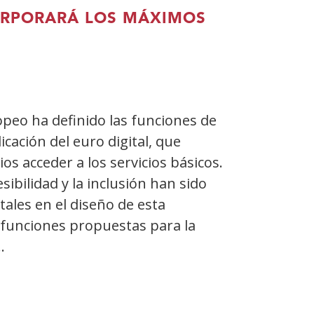
CORPORARÁ LOS MÁXIMOS
ón
opeo ha definido las funciones de
licación del euro digital, que
o
ios acceder a los servicios básicos.
cesibilidad y la inclusión han sido
ales en el diseño de esta
s funciones propuestas para la
…