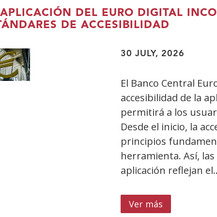
amplía
 APLICACIÓN DEL EURO DIGITAL IN
su
TÁNDARES DE ACCESIBILIDAD
programaci
con
30 JULY, 2026
talleres
gratuitos
El Banco Central Eur
en
accesibilidad de la ap
CentroCentr
permitirá a los usuar
Desde el inicio, la ac
principios fundament
herramienta. Así, la
aplicación reflejan el
Ver más
sobre
La