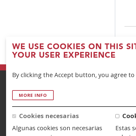
PA
WE USE COOKIES ON THIS S
YOUR USER EXPERIENCE
By clicking the Accept button, you agree to
ACCESIBILIDAD
AVISO LEGAL
PRIV
MORE INFO
CONTACTO
Cookies necesarias
Cook
Algunas cookies son necesarias
Estas 
Siguenos en:
Facebook
(Open
Twitter
(Open
Linke
(Ope