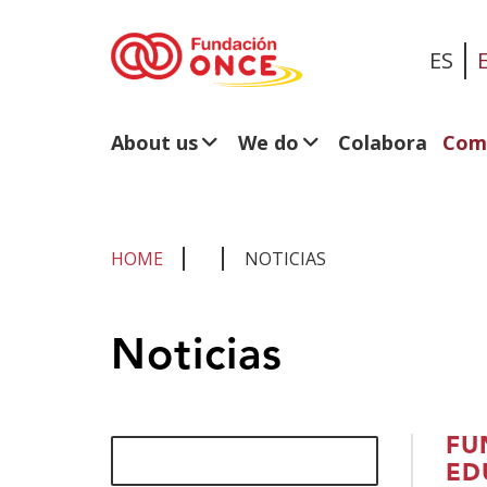
ES
About us
We do
Colabora
Com
HOME
NOTICIAS
You
Noticias
are
in
main
Búsqueda
FU
content
ED
noticias