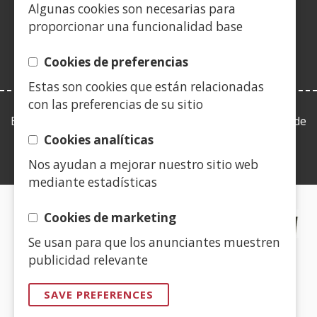
in
Algunas cookies son necesarias para
window)
window)
window)
new
window)
window)
window)
win
a
proporcionar una funcionalidad base
window)
new
window)
Cookies de preferencias
Estas son cookies que están relacionadas
con las preferencias de su sitio
Esta web se ajusta a lo establecido en la Ley 19/2013, de
9 de diciembre, de transparencia, acceso a la
Cookies analíticas
información pública y buen gobierno.
Nos ayudan a mejorar nuestro sitio web
mediante estadísticas
CERTIFICADOS DE CALIDAD
Cookies de marketing
Se usan para que los anunciantes muestren
(Open
publicidad relevante
in
a
SAVE PREFERENCES
new
(Open