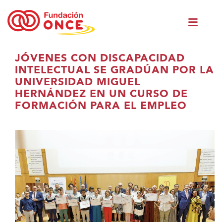
Skip
Men
to
princ
main
content
You
JÓVENES CON DISCAPACIDAD
are
INTELECTUAL SE GRADÚAN POR LA
in
UNIVERSIDAD MIGUEL
main
HERNÁNDEZ EN UN CURSO DE
content
FORMACIÓN PARA EL EMPLEO