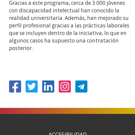
Gracias a este programa, cerca de 3.000 jóvenes
con discapacidad intelectual han conocido la
realidad universitaria. Además, han mejorado su
perfil profesional gracias a las prácticas laborales
que se incluyen dentro de la iniciativa, lo que en
algunos casos ha supuesto una contratación
posterior.
(Open
(Open
(Open
(Open
in
in
in
in
a
a
a
a
new
new
new
new
window)
window)
window)
window)
ACCESIBILIDAD