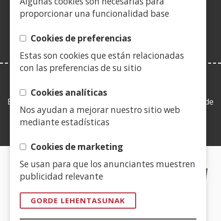
Algunas cookies son necesarias para
leiho
proporcionar una funcionalidad base
berrian)
Cookies de preferencias
Estas son cookies que están relacionadas
con las preferencias de su sitio
LEY DE TRANSPARENCIA
Cookies analíticas
Esta web se ajusta a lo establecido en la Ley 19/2013, de
Nos ayudan a mejorar nuestro sitio web
9 de diciembre, de transparencia, acceso a la
mediante estadísticas
información pública y buen gobierno.
Cookies de marketing
Se usan para que los anunciantes muestren
CERTIFICADOS DE CALIDAD
publicidad relevante
(Ireki
GORDE LEHENTASUNAK
leiho
berrian)