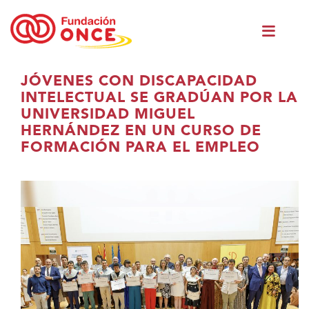
Skip
Men
to
princ
main
content
Eduki
JÓVENES CON DISCAPACIDAD
nagusian
INTELECTUAL SE GRADÚAN POR LA
zaude
UNIVERSIDAD MIGUEL
HERNÁNDEZ EN UN CURSO DE
FORMACIÓN PARA EL EMPLEO