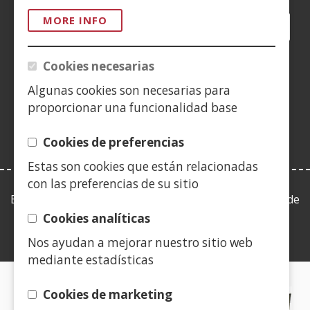
MORE INFO
Facebook
(Open
Twitter
(Open
LinkedIn
(Open
Instagram
(Open
Blog
(Open
Telegra
(Open
Tik
(Op
in
in
in
YouTube
(Open
in
in
in
in
a
a
a
in
a
a
a
a
Cookies necesarias
(Open
new
new
new
a
new
new
new
new
in
Algunas cookies son necesarias para
window)
window)
window)
new
window)
window)
window)
win
a
proporcionar una funcionalidad base
window)
new
window)
Cookies de preferencias
Estas son cookies que están relacionadas
con las preferencias de su sitio
Esta web se ajusta a lo establecido en la Ley 19/2013, de
9 de diciembre, de transparencia, acceso a la
Cookies analíticas
información pública y buen gobierno.
Nos ayudan a mejorar nuestro sitio web
mediante estadísticas
CERTIFICADOS DE CALIDAD
Cookies de marketing