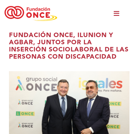
Skip
Men
to
princ
main
content
You
FUNDACIÓN ONCE, ILUNION Y
are
AGBAR, JUNTOS POR LA
in
INSERCIÓN SOCIOLABORAL DE LAS
main
PERSONAS CON DISCAPACIDAD
content