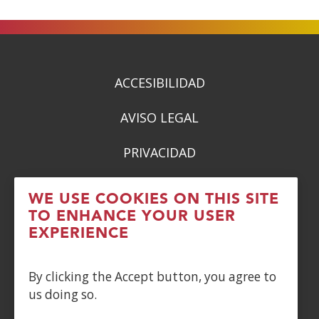
in
in
in
in
a
a
a
a
new
new
new
new
window)
window)
window)
window)
ACCESIBILIDAD
AVISO LEGAL
PRIVACIDAD
POLÍTICA DE COOKIES
WE USE COOKIES ON THIS SITE
TO ENHANCE YOUR USER
DENUNCIAS
EXPERIENCE
CONTACTO
By clicking the Accept button, you agree to
us doing so.
Siguenos en: