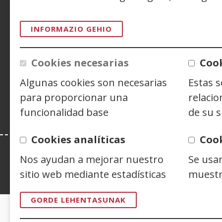
ACCESIBILIDAD
AVISO LEGAL
PRIV
CONTACTO
INFORMAZIO GEHIO
Cookies necesarias
Cook
Siguenos en:
Facebook
(Ireki
Twitter
(Ireki
Linke
(Ireki
Algunas cookies son necesarias
Estas 
leiho
leiho
leiho
Y
(
berrian)
berrian)
berri
l
para proporcionar una
relacio
b
funcionalidad base
de su s
Cookies analíticas
Coo
Nos ayudan a mejorar nuestro
Se usa
sitio web mediante estadísticas
muestr
Esta web se ajusta a lo establecido en 
GORDE LEHENTASUNAK
CERTIFICADOS DE CALIDAD