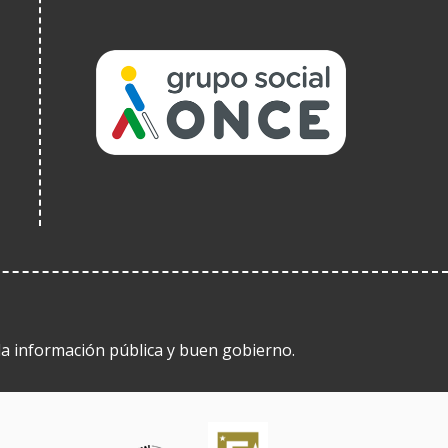
(Ireki
leiho
berrian)
 la información pública y buen gobierno.