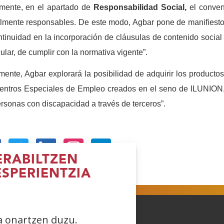
lmente, en el apartado de
Responsabilidad Social,
el conven
lmente responsables. De este modo, Agbar pone de manifiest
ntinuidad en la incorporación de cláusulas de contenido social 
cular, de cumplir con la normativa vigente”.
mente, Agbar explorará la posibilidad de adquirir los producto
entros Especiales de Empleo creados en el seno de ILUNION, p
rsonas con discapacidad a través de terceros”.
RABILTZEN
reki
(Ireki
(Ireki
(Ireki
ESPERIENTZIA
iho
leiho
leiho
leiho
errian)
berrian)
berrian)
berrian)
ea onartzen duzu.