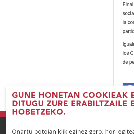
Fina
socia
la co
parti
Igual
los C
de pe
GUNE HONETAN COOKIEAK E
(I
DITUGU ZURE ERABILTZAILE 
le
HOBETZEKO.
b
Onartu botoian klik eginez gero, hori egit