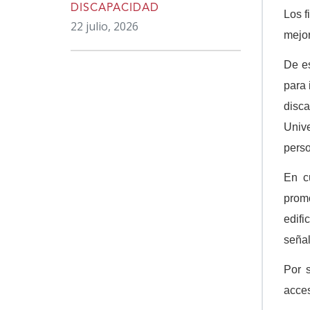
DISCAPACIDAD
Los f
22 julio, 2026
mejor
De es
para 
disca
Unive
perso
En c
promo
edifi
señal
Por s
acces