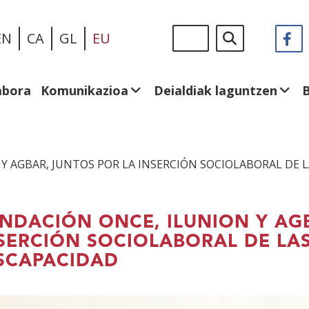
Skip
Sigue
Bilatu
EN
CA
GL
EU
F
(I
to
en:
le
main
be
content
abora
Komunikazioa
Deialdiak laguntzen
Y AGBAR, JUNTOS POR LA INSERCIÓN SOCIOLABORAL DE 
NDACIÓN ONCE, ILUNION Y AG
SERCIÓN SOCIOLABORAL DE LA
SCAPACIDAD