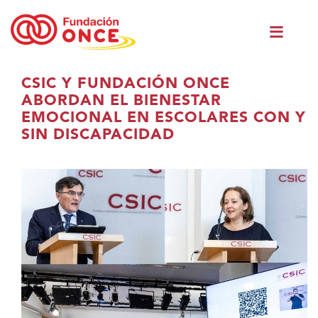
Skip
Men
to
princ
main
content
You
CSIC Y FUNDACIÓN ONCE
are
ABORDAN EL BIENESTAR
in
EMOCIONAL EN ESCOLARES CON Y
main
SIN DISCAPACIDAD
content