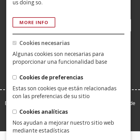
us doing so.
Siguenos en:
MORE INFO
Facebook
(Open
Twitter
(Open
LinkedIn
(Open
Instagram
(Open
Blog
(Open
Telegra
(Open
Tik
(Op
in
in
in
YouTube
(Open
in
in
in
in
a
a
a
in
a
a
a
a
Cookies necesarias
(Open
new
new
new
a
new
new
new
new
in
Algunas cookies son necesarias para
window)
window)
window)
new
window)
window)
window)
win
a
proporcionar una funcionalidad base
window)
new
window)
Cookies de preferencias
Estas son cookies que están relacionadas
con las preferencias de su sitio
Esta web se ajusta a lo establecido en la Ley 19/2013, de
9 de diciembre, de transparencia, acceso a la
Cookies analíticas
información pública y buen gobierno.
Nos ayudan a mejorar nuestro sitio web
mediante estadísticas