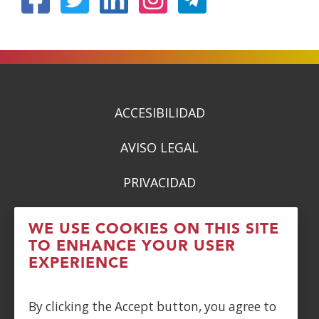
(Open
(Open
(Open
(Open
in
in
in
in
a
a
a
a
new
new
new
new
window)
window)
window)
window)
ACCESIBILIDAD
AVISO LEGAL
PRIVACIDAD
POLÍTICA DE COOKIES
WE USE COOKIES ON THIS SITE
TO ENHANCE YOUR USER
DENUNCIAS
EXPERIENCE
CONTACTO
By clicking the Accept button, you agree to